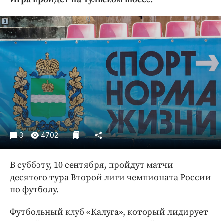
Криминал
Культура
Недвижимость и ЖКХ
Образование
Общество
Погода
Праздники
Происшествия
Спорт
3
4702
Экономика и бизнес
ПРОЕКТЫ
В субботу, 10 сентября, пройдут матчи
десятого тура Второй лиги чемпионата России
Блоги
по футболу.
Издания
Медиаперсона
Футбольный клуб «Калуга», который лидирует