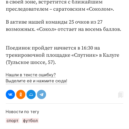
в своей зоне, встретится с ближайшим
Интересное чтиво
преследователем – саратовским «Соколом».
Клиника года
Бренд года
В активе нашей команды 25 очков из 27
Работодатель года
возможных. «Сокол» отстает на восемь баллов.
Поединок пройдет начнется в 16:30 на
тренировочной площадке «Спутник» в Калуге
(Тульское шоссе, 57).
Нашли в тексте ошибку?
Выделите её и нажмите сюда!
Новости по тегу
спорт
футбол