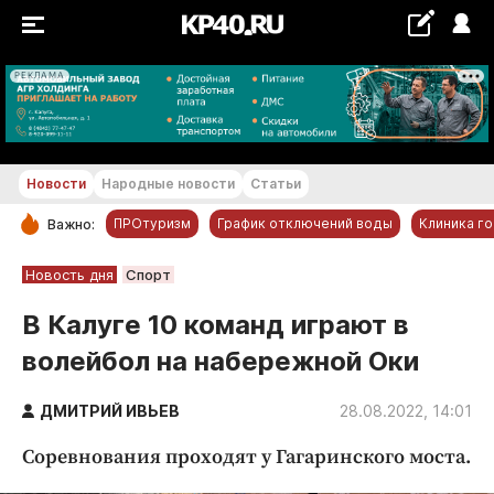
РЕКЛАМА
+22...+23 °С
Новости
Народные новости
Статьи
ПРОтуризм
График отключений воды
Клиника г
Важно:
РУБРИКИ
Новость дня
Спорт
Обнинск
В Калуге 10 команд играют в
Новости компаний
волейбол на набережной Оки
Статьи
Народные новости
ДМИТРИЙ ИВЬЕВ
28.08.2022, 14:01
Авто и транспорт
Соревнования проходят у Гагаринского моста.
Благоустройство