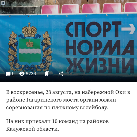
Криминал
Культура
Недвижимость и ЖКХ
Образование
Общество
Погода
Праздники
Происшествия
9
6226
Спорт
Экономика и бизнес
В воскресенье, 28 августа, на набережной Оки в
ПРОЕКТЫ
районе Гагаринского моста организовали
соревнования по пляжному волейболу.
Блоги
Издания
На них приехали 10 команд из районов
Калужской области.
Медиаперсона