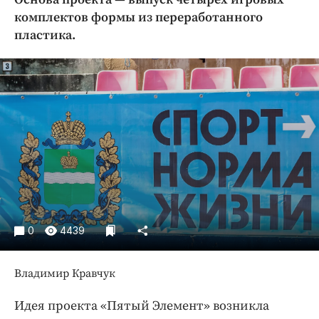
Криминал
комплектов формы из переработанного
Культура
пластика.
Недвижимость и ЖКХ
Образование
Общество
Погода
Праздники
Происшествия
Спорт
Экономика и бизнес
ПРОЕКТЫ
0
4439
Блоги
Владимир Кравчук
Издания
Медиаперсона
Идея проекта «Пятый Элемент» возникла