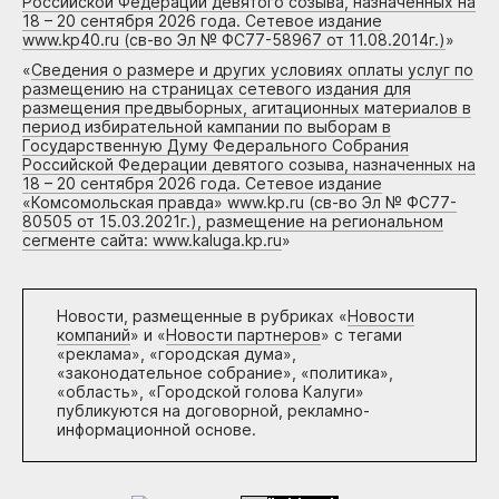
Российской Федерации девятого созыва, назначенных на
18 – 20 сентября 2026 года. Сетевое издание
www.kp40.ru (св-во Эл № ФС77-58967 от 11.08.2014г.)
»
«
Сведения о размере и других условиях оплаты услуг по
размещению на страницах сетевого издания для
размещения предвыборных, агитационных материалов в
период избирательной кампании по выборам в
Государственную Думу Федерального Собрания
Российской Федерации девятого созыва, назначенных на
18 – 20 сентября 2026 года. Сетевое издание
«Комсомольская правда» www.kp.ru (св-во Эл № ФС77-
80505 от 15.03.2021г.), размещение на региональном
сегменте сайта: www.kaluga.kp.ru
»
Новости, размещенные в рубриках «
Новости
компаний
» и «
Новости партнеров
» с тегами
«реклама», «городская дума»,
«законодательное собрание», «политика»,
«область», «Городской голова Калуги»
публикуются на договорной, рекламно-
информационной основе.