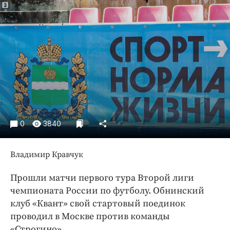
Криминал
Культура
Недвижимость и ЖКХ
Образование
Общество
Погода
Праздники
Происшествия
0
3840
Спорт
Экономика и бизнес
Владимир Кравчук
ПРОЕКТЫ
Прошли матчи первого тура Второй лиги
Блоги
чемпионата России по футболу. Обнинский
Издания
клуб «Квант» свой стартовый поединок
проводил в Москве против команды
Медиаперсона
«Строгино».