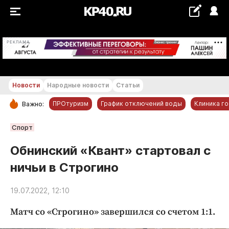
+16...+17 °С
РЕКЛАМА
Новости
Народные новости
Статьи
ПРОтуризм
График отключений воды
Клиника г
Важно:
РУБРИКИ
Спорт
Обнинск
Обнинский «Квант» стартовал с
Новости компаний
ничьи в Строгино
Статьи
Народные новости
19.07.2022, 12:10
Авто и транспорт
Матч со «Строгино» завершился со счетом 1:1.
Благоустройство