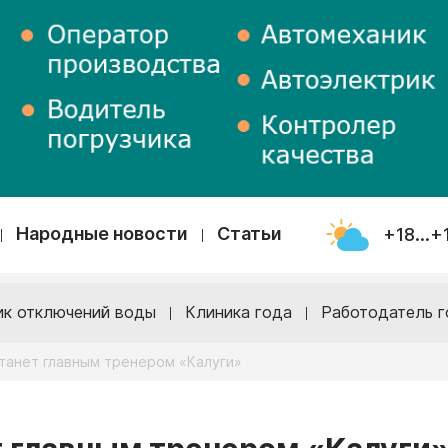
Народные новости
Статьи
+18...+
ик отключений воды
Клиника года
Работодатель г
танет главным тренером «Калуги»