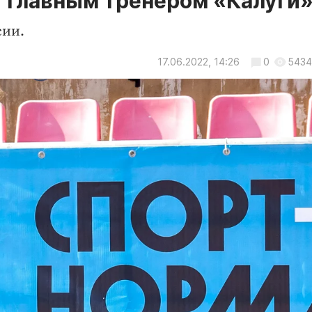
 главным тренером «Калуги
сии.
17.06.2022, 14:26
0
5434