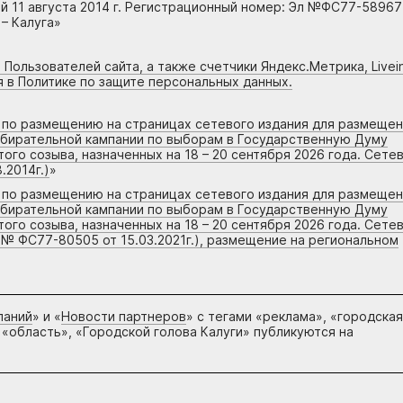
 11 августа 2014 г. Регистрационный номер: Эл №ФС77-58967
– Калуга»
 Пользователей сайта, а также счетчики Яндекс.Метрика, Livein
я в Политике по защите персональных данных.
г по размещению на страницах сетевого издания для размеще
збирательной кампании по выборам в Государственную Думу
го созыва, назначенных на 18 – 20 сентября 2026 года. Сете
.2014г.)
»
г по размещению на страницах сетевого издания для размеще
збирательной кампании по выборам в Государственную Думу
го созыва, назначенных на 18 – 20 сентября 2026 года. Сете
 № ФС77-80505 от 15.03.2021г.), размещение на региональном
паний
» и «
Новости партнеров
» с тегами «реклама», «городская
 «область», «Городской голова Калуги» публикуются на