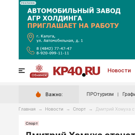
РЕКЛАМА
Новости
Обнинск
ПРОтуризм
Граф
Важно:
Главная
Новости
Спорт
Дмитрий Хомуха с
→
→
→
Спорт