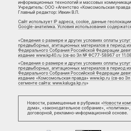
информационных технологий и массовых коммуникаций
Учредитель: ООО «Агентство «Комсомольская правда 
Главный редактор: Ивкин В.П.
Сайт использует IP адреса, cookie, данные геолокации
Google-анатилика. Условия использования содержатс
«
Сведения о размере и других условиях оплаты услу
предвыборных, агитационных материалов в период и
Федерального Собрания Российской Федерации девято
издание www.kp40.ru (св-во Эл № ФС77-58967 от 11.08
«
Сведения о размере и других условиях оплаты услу
предвыборных, агитационных материалов в период и
Федерального Собрания Российской Федерации девято
издание «Комсомольская правда» www.kp.ru (св-во Эл
сегменте сайта: www.kaluga.kp.ru
»
Новости, размещенные в рубриках «
Новости ком
дума», «законодательное собрание», «политика»,
договорной, рекламно-информационной основе.