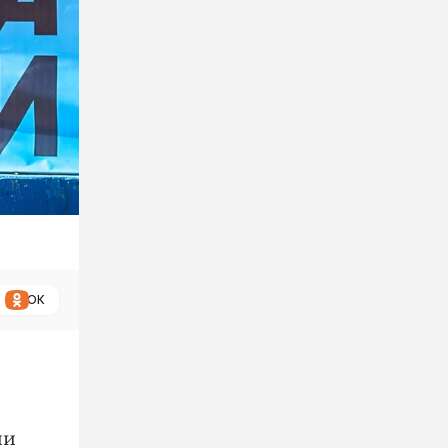
ОК
ии