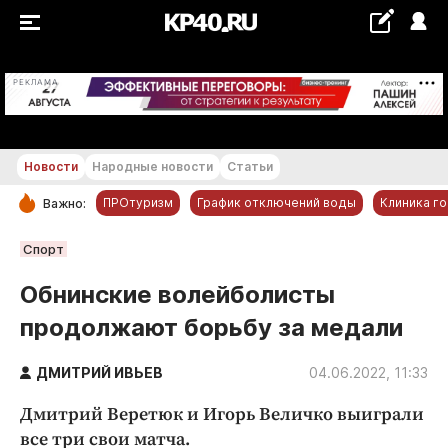
+27...+28 °С
РЕКЛАМА
Новости
Народные новости
Статьи
ПРОтуризм
График отключений воды
Клиника г
Важно:
РУБРИКИ
Спорт
Обнинск
Обнинские волейболисты
Новости компаний
продолжают борьбу за медали
Статьи
Народные новости
ДМИТРИЙ ИВЬЕВ
04.06.2022, 11:33
Авто и транспорт
Дмитрий Веретюк и Игорь Величко выиграли
Благоустройство
все три свои матча.