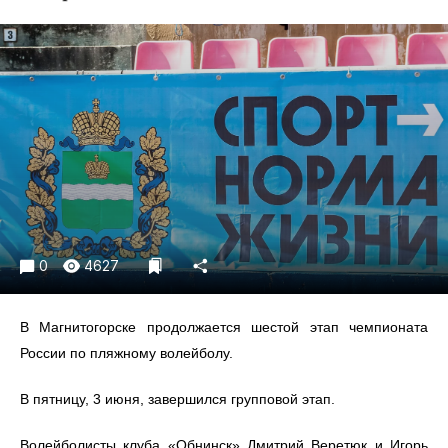
Криминал
Культура
Недвижимость и ЖКХ
Образование
Общество
Погода
Праздники
Происшествия
Спорт
0
4627
Экономика и бизнес
ПРОЕКТЫ
В Магнитогорске продолжается шестой этап чемпионата
России по пляжному волейболу.
Блоги
Издания
В пятницу, 3 июня, завершился групповой этап.
Медиаперсона
Волейболисты клуба «Обнинск» Дмитрий Веретюк и Игорь