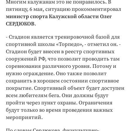
Многим калужанам это не понравилось. В
Интересное чтиво
пятницу, 6 мая, ситуацию прокомментировал
Клиника года
министр спорта Калужской области Олег
Бренд года
СЕРДЮКОВ
.
Работодатель года
- Стадион является тренировочной базой для
спортивной школы «Торпедо», - отметил он. -
Стадион будет внесен в реестр спортивных
сооружений РФ, что позволит проводить там
соревнования различного уровня. Потому и
нужно ограждение. Оно также позволит
сохранить в хорошем состоянии спортивное
покрытие. Спортивный объект будет доступен
всем любителям бега. Они должны будут
пройти через пункт охраны. Ограничения
будут только во время проведения важных
мероприятий.
По словам Сердюкова, физкультурно-