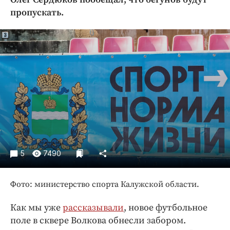
Криминал
пропускать.
Культура
Недвижимость и ЖКХ
Образование
Общество
Погода
Праздники
Происшествия
Спорт
Экономика и бизнес
5
7490
ПРОЕКТЫ
Фото: министерство спорта Калужской области.
Блоги
Издания
Как мы уже
рассказывали
, новое футбольное
Медиаперсона
поле в сквере Волкова обнесли забором.