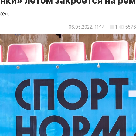
нки» летом закроется на ре
е».
06.05.2022, 11:14
1
5576