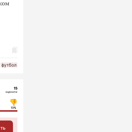
ском
футбол
15
оценили
13%
сть