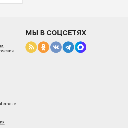
МЫ В СОЦСЕТЯХ
и.
лючения
ternet и
ния