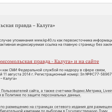
ьская правда – Калуга»
случае упоминания www.kp40.ru как первоисточника информаци
 активная индексируемая ссылка на главную страницу без зак
мсомольская правда - Калуга» и на сайте
н как СМИ Федеральной службой по надзору в сфере связи,
 11 августа 2014 г. Регистрационный номер: Эл №ФС77-58967
– Калуга»
 Пользователей сайта, а также счетчики Яндекс.Метрика, Livein
я в Политике по защите персональных данных.
г по размещению на страницах сетевого издания для размеще
збирательной кампании по выборам в Государственную Думу