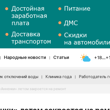
Народные новости
Статьи
+18...+
ик отключений воды
Клиника года
Работодатель г
 «Анненки» летом закроется на ремонт