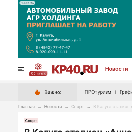
РЕКЛАМА
Новости
Обнинск
ПРОтуризм
Граф
Важно:
Главная
Новости
Спорт
В Калуге стадион
→
→
→
Спорт