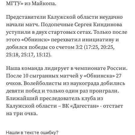
Интересное чтиво
МГТУ» из Майкопа.
Клиника года
Представители Калужской области неудачно
Бренд года
начали матч. Подопечные Сергея Киндинова
Работодатель года
уступили в двух стартовых сетах. Только после
этого «Обнинск» перехватил инициативу и
добился победы со счетом 3:2 (17:25, 20:25,
25:18, 25:17, 15:12).
Наша команда лидирует в чемпионате России.
После 10 сыгранных матчей у «Обнинска» 27
очков. Волейболисты из наукограда добились
девяти побед и только один раз проиграли.
Ближайший преследователь клуба из
Калужской области – ВК «Дагестан» - отстает
на три очка.
Нашли в тексте ошибку?