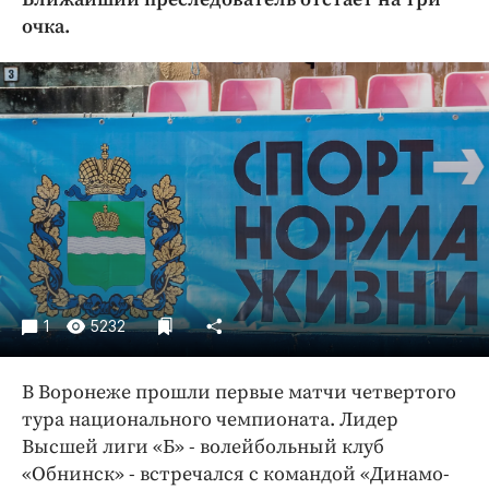
Криминал
очка.
Культура
Недвижимость и ЖКХ
Образование
Общество
Погода
Праздники
Происшествия
Спорт
Экономика и бизнес
1
5232
ПРОЕКТЫ
В Воронеже прошли первые матчи четвертого
Блоги
тура национального чемпионата. Лидер
Издания
Высшей лиги «Б» - волейбольный клуб
Медиаперсона
«Обнинск» - встречался с командой «Динамо-