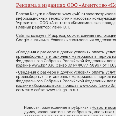
Реклама в изданиях ООО «Агентство «Ко
Портал Калуги и области www.kp40.ru зарегистрирова
информационных технологий и массовых коммуникаций
Учредитель: ООО «Агентство «Комсомольская правда 
Главный редактор: Ивкин В.П.
Сайт использует IP адреса, cookie, данные геолокации
Google-анатилика. Условия использования содержатс
«
Сведения о размере и других условиях оплаты услу
предвыборных, агитационных материалов в период и
Федерального Собрания Российской Федерации девято
издание www.kp40.ru (св-во Эл № ФС77-58967 от 11.08
«
Сведения о размере и других условиях оплаты услу
предвыборных, агитационных материалов в период и
Федерального Собрания Российской Федерации девято
издание «Комсомольская правда» www.kp.ru (св-во Эл
сегменте сайта: www.kaluga.kp.ru
»
Новости, размещенные в рубриках «
Новости ком
дума», «законодательное собрание», «политика»,