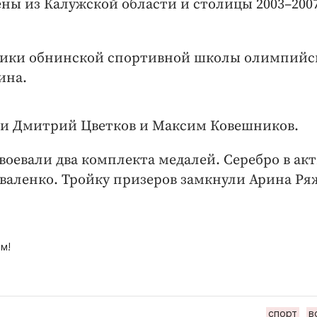
ны из Калужской области и столицы 2003–200
ники обнинской спортивной школы олимпийс
ина.
ли Дмитрий Цветков и Максим Ковешников.
воевали два комплекта медалей. Серебро в ак
валенко. Тройку призеров замкнули Арина Ря
м!
спорт
в