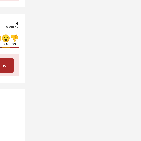
4
оценили
0%
0%
сть