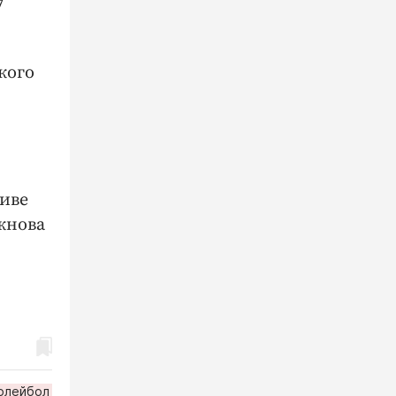
7
кого
тиве
жнова
олейбол