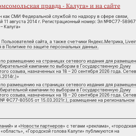
мсомольская правда - Калуга» и на сайте
н как СМИ Федеральной службой по надзору в сфере связи,
 11 августа 2014 г. Регистрационный номер: Эл №ФС77-58967
– Калуга»
 Пользователей сайта, а также счетчики Яндекс.Метрика, Livein
я в Политике по защите персональных данных.
г по размещению на страницах сетевого издания для размеще
збирательной кампании по выборам в Государственную Думу
го созыва, назначенных на 18 – 20 сентября 2026 года. Сете
.2014г.)
»
г по размещению на страницах сетевого издания для размеще
збирательной кампании по выборам в Государственную Думу
го созыва, назначенных на 18 – 20 сентября 2026 года. Сете
 № ФС77-80505 от 15.03.2021г.), размещение на региональном
паний
» и «
Новости партнеров
» с тегами «реклама», «городская
 «область», «Городской голова Калуги» публикуются на