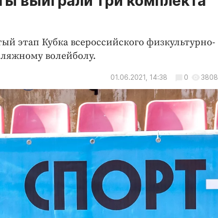
ты выиграли три комплекта
ый этап Кубка всероссийского физкультурно-
пляжному волейболу.
01.06.2021, 14:38
0
3808