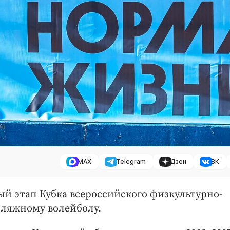
MAX
Telegram
Дзен
ВК
й этап Кубка всероссийского физкультурно-
пляжному волейболу.