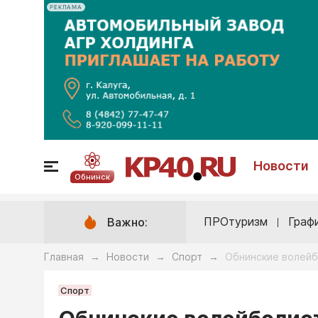
РЕКЛАМА
Новости
Обнинск
ПРОтуризм
Граф
Важно:
Главная
Новости
Спорт
Обнинские волейб
→
→
→
Спорт