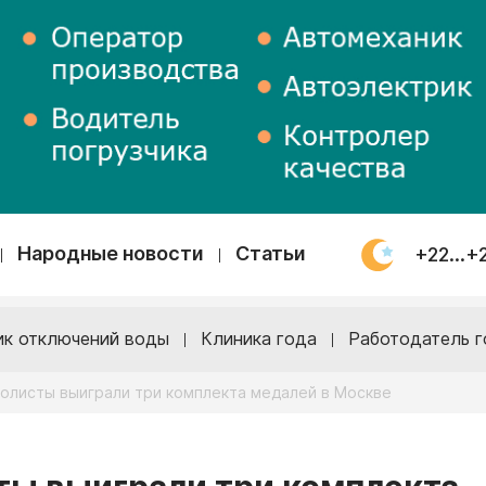
Народные новости
Статьи
+22...+
ик отключений воды
Клиника года
Работодатель г
олисты выиграли три комплекта медалей в Москве