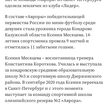
Интересное чтиво
одолела землячек из клуба «Лидер».
Клиника года
Бренд года
В составе «Авроры» победительницей
первенства России по мини-футболу среди
Работодатель года
девушек стала уроженка города Кондрово
Калужской области Ксения Месяцева. 14-
летняя спортсменка провела 9 матчей и
отметилась 11 забитыми голами.
Ксения Месяцева – воспитанница тренера
Константина Короткова. Училась и выступала
за кондровскую среднюю образовательную
школу №3 и спортивную школу Дзержинского
района. В сентябре 2020 года Ксения переехала
в Санкт-Петербург и с этого момента
выступает за команду спортивной школы
олимпийского резерва №2 «Аврора».