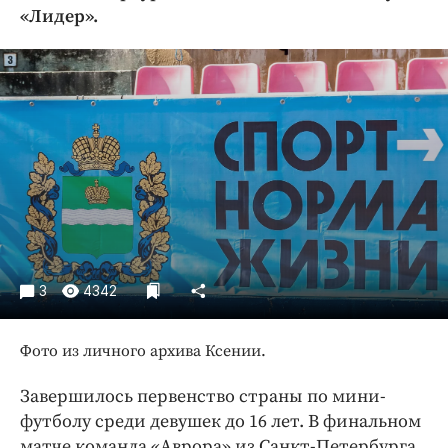
Криминал
«Лидер».
Культура
Недвижимость и ЖКХ
Образование
Общество
Погода
Праздники
Происшествия
Спорт
Экономика и бизнес
3
4342
ПРОЕКТЫ
Фото из личного архива Ксении.
Блоги
Издания
Завершилось первенство страны по мини-
футболу среди девушек до 16 лет. В финальном
Медиаперсона
матче команда «Аврора» из Санкт-Петербурга