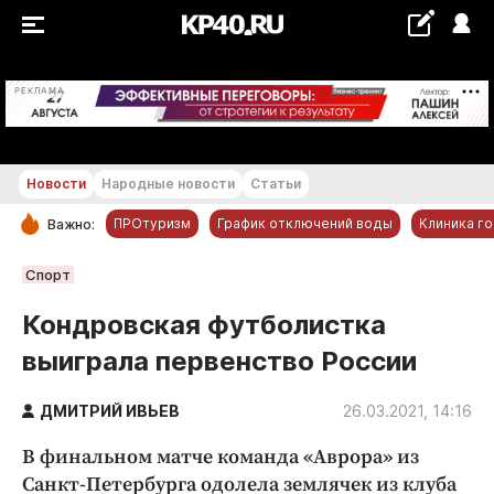
+25...+26 °С
РЕКЛАМА
Новости
Народные новости
Статьи
ПРОтуризм
График отключений воды
Клиника г
Важно:
РУБРИКИ
Спорт
Обнинск
Кондровская футболистка
Новости компаний
выиграла первенство России
Статьи
Народные новости
ДМИТРИЙ ИВЬЕВ
26.03.2021, 14:16
Авто и транспорт
В финальном матче команда «Аврора» из
Благоустройство
Санкт-Петербурга одолела землячек из клуба