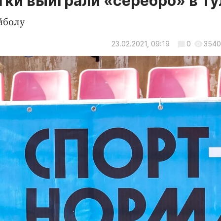
ки выиграли «серебро» в Ту
йболу
23.02.2021, 09:19
0
3540