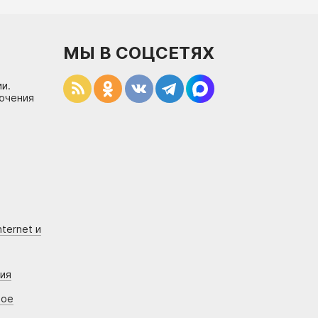
МЫ В СОЦСЕТЯХ
и.
лючения
ternet и
ния
вое