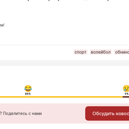
м!
спорт
волейбол
обнин
86%
0%
Обсудить ново
ь? Поделитесь с нами