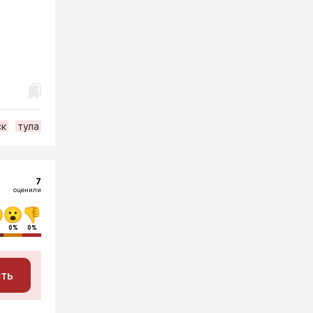
ск
тула
7
оценили
0%
0%
сть