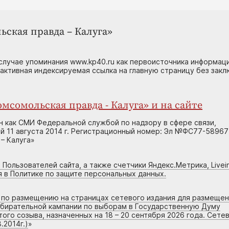
ьская правда – Калуга»
случае упоминания www.kp40.ru как первоисточника информаци
 активная индексируемая ссылка на главную страницу без зак
мсомольская правда - Калуга» и на сайте
н как СМИ Федеральной службой по надзору в сфере связи,
 11 августа 2014 г. Регистрационный номер: Эл №ФС77-58967
– Калуга»
 Пользователей сайта, а также счетчики Яндекс.Метрика, Livein
я в Политике по защите персональных данных.
г по размещению на страницах сетевого издания для размеще
збирательной кампании по выборам в Государственную Думу
го созыва, назначенных на 18 – 20 сентября 2026 года. Сете
.2014г.)
»