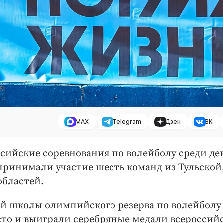
MAX
Telegram
Дзен
ВК
сийские соревнования по волейболу среди де
 принимали участие шесть команд из Тульской
областей.
й школы олимпийского резерва по волейболу
сто и выиграли серебряные медали всероссий