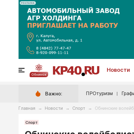
РЕКЛАМА
Новости
Обнинск
ПРОтуризм
Граф
Важно:
Главная
Новости
Спорт
Обнинские волейб
→
→
→
Спорт