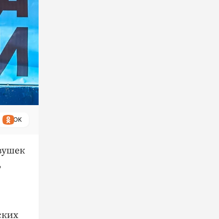
ОК
вушек
,
ских