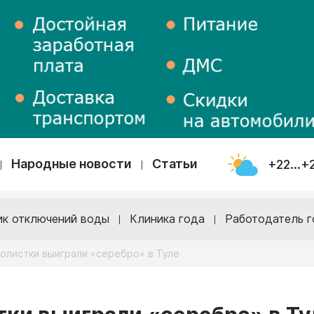
Народные новости
Статьи
+22...+
ик отключений воды
Клиника года
Работодатель г
олистки выиграли «серебро» в Туле