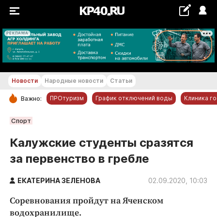
РЕКЛАМА
+18...+19 °С
Новости
Народные новости
Статьи
ПРОтуризм
График отключений воды
Клиника г
Важно:
РУБРИКИ
Спорт
Обнинск
Калужские студенты сразятся
Новости компаний
за первенство в гребле
Статьи
Народные новости
ЕКАТЕРИНА ЗЕЛЕНОВА
02.09.2020, 10:03
Авто и транспорт
Соревнования пройдут на Яченском
Благоустройство
водохранилище.