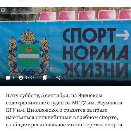
Криминал
Культура
Недвижимость и ЖКХ
Образование
Общество
Погода
Праздники
Происшествия
Спорт
9
3737
Экономика и бизнес
ПРОЕКТЫ
В эту субботу, 5 сентября, на Яченском
водохранилище студенты МГТУ им. Баумана и
Блоги
КГУ им. Циолковского сразятся за право
Издания
называться сильнейшими в гребном спорте,
Медиаперсона
сообщает региональное министерство спорта.