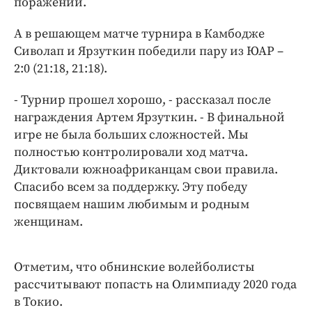
поражений.
Интересное чтиво
Клиника года
А в решающем матче турнира в Камбодже
Бренд года
Сиволап и Ярзуткин победили пару из ЮАР –
Работодатель года
2:0 (21:18, 21:18).
- Турнир прошел хорошо, - рассказал после
награждения Артем Ярзуткин. - В финальной
игре не была больших сложностей. Мы
полностью контролировали ход матча.
Диктовали южноафриканцам свои правила.
Спасибо всем за поддержку. Эту победу
посвящаем нашим любимым и родным
женщинам.
Отметим, что обнинские волейболисты
рассчитывают попасть на Олимпиаду 2020 года
в Токио.