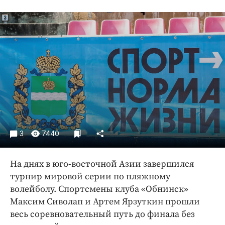
Криминал
Культура
Недвижимость и ЖКХ
Образование
Общество
Погода
Праздники
Происшествия
Спорт
3
7440
Экономика и бизнес
ПРОЕКТЫ
На днях в юго-восточной Азии завершился
турнир мировой серии по пляжному
Блоги
волейболу. Спортсмены клуба «Обнинск»
Издания
Максим Сиволап и Артем Ярзуткин прошли
Медиаперсона
весь соревновательный путь до финала без