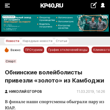
РЕКЛАМА
+15...+16 °С
Новости
Народные новости
Статьи
ПРОтуризм
График отключений воды
Клиника г
Важно:
РУБРИКИ
Спорт
Обнинск
Обнинские волейболисты
Новости компаний
привезли «золото» из Камбоджи
Статьи
Народные новости
НИКОЛАЙ ЕГОРОВ
11.03.2019, 14:26
Авто и транспорт
В финале наши спортсмены обыграли пару из
Благоустройство
ЮАР.