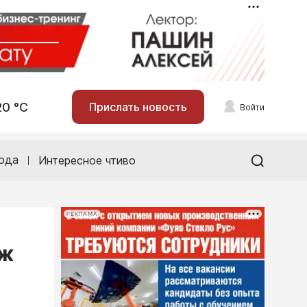
20 °С
Прислать новость
Войти
ода
Интересное чтиво
РЕКЛАМА
аж