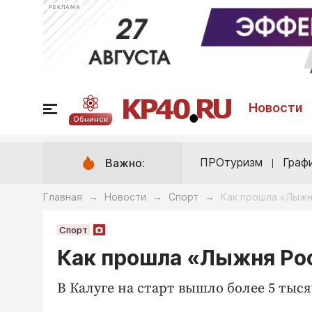
РЕКЛАМА
Новости
Обнинск
ПРОтуризм
Граф
Важно:
Главная
Новости
Спорт
Как прошла «Лыжн
→
→
→
Спорт
Как прошла «Лыжня Ро
В Калуге на старт вышло более 5 тыся