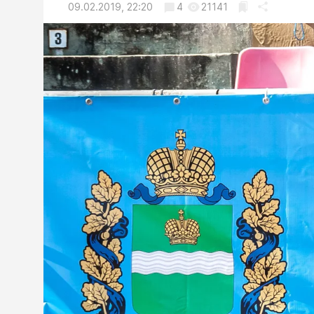
09.02.2019, 22:20
4
21141