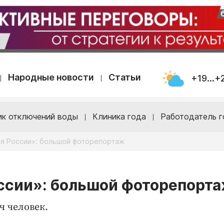
Народные новости
Статьи
+19...+
ик отключений воды
Клиника года
Работодатель г
я России»: большой фоторепортаж
ссии»: большой фоторепорт
ч человек.