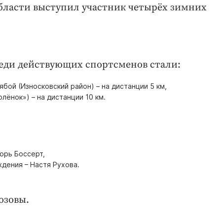
бласти выступил участник четырёх зимних
реди действующих спортсменов стали:
бой (Износковский район) – на дистанции 5 км,
лёнок») – на дистанции 10 км.
горь Боссерт,
ждения – Настя Рухова.
озовы.