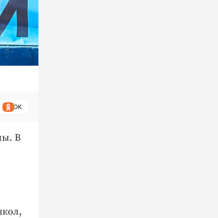
ОК
ны. В
школ,