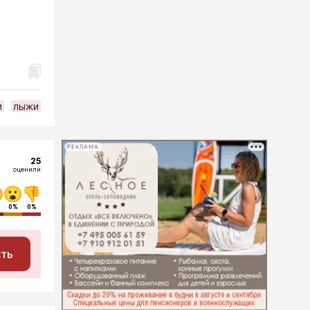
и
лыжи
РЕКЛАМА
25
оценили
0%
0%
сть