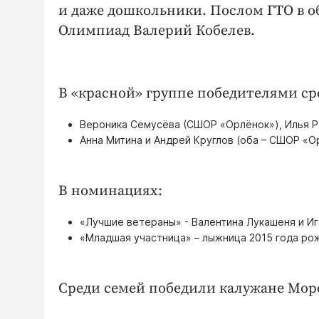
и даже дошкольники. Послом ГТО в о
Олимпиад Валерий Кобелев.
В «красной» группе победителями с
Вероника Семусёва (СШОР «Орлёнок»), Илья Ря
Анна Митина и Андрей Круглов (оба – СШОР «Ор
В номинациях:
«Лучшие ветераны» - Валентина Лукашеня и И
«Младшая участница» – лыжница 2015 года ро
Среди семей победили калужане Мор