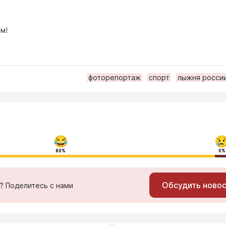
м!
фоторепортаж
спорт
лыжня росси
80%
0%
Обсудить ново
ь? Поделитесь с нами