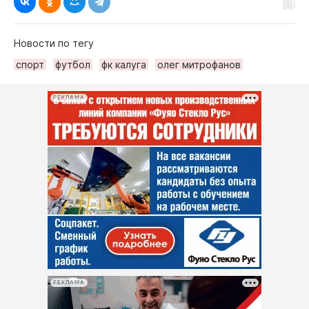
Новости по тегу
спорт
футбол
фк калуга
олег митрофанов
РЕКЛАМА
РЕКЛАМА