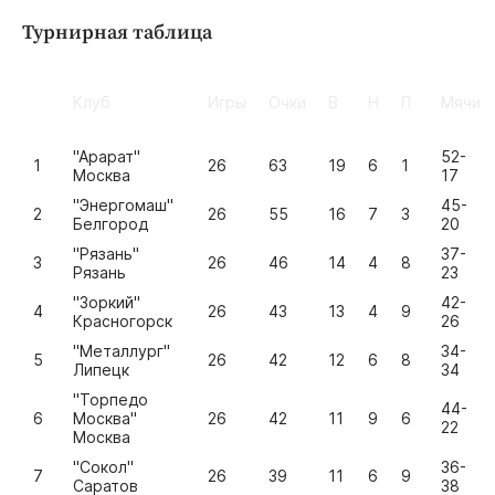
Турнирная таблица
Клуб
Игры
Очки
В
Н
П
Мячи
"Арарат"
52-
1
26
63
19
6
1
Москва
17
"Энергомаш"
45-
2
26
55
16
7
3
Белгород
20
"Рязань"
37-
3
26
46
14
4
8
Рязань
23
"Зоркий"
42-
4
26
43
13
4
9
Красногорск
26
"Металлург"
34-
5
26
42
12
6
8
Липецк
34
"Торпедо
44-
6
Москва"
26
42
11
9
6
22
Москва
"Сокол"
36-
7
26
39
11
6
9
Саратов
38