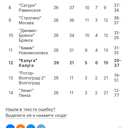
"Сатурн"
37-
8
26
37
10
7
9
Раменское
34
"Строгино"
38-
9
26
36
11
3
12
Москва
37
"Динамо-
33-
10
Брянск"
26
34
10
4
12
29
Брянск
"Химик"
31-
11
26
31
9
4
13
Новомосковск
35
"Калуга"
20-
12
26
21
5
6
15
Калуга
37
"Ротор-
19-
13
Волгоград-2"
26
11
3
2
21
51
Волгоград
"Зенит"
12-
14
26
11
3
2
21
Пенза
77
Нашли в тексте ошибку?
Выделите её и нажмите сюда!