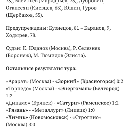
78), Васильев (Мардарьев, 75), Дубровин,
Оганесян (Киевцев, 68), Юшин, Гуров
(Щербаков, 55).
Предупреждены: Кузнецов, 81 – Баранов, 9,
Ходырев, 78.
Судьи: К. Юданов (Москва), Р. Селезнев
(Воронеж), М. Тюмидов (Элиста).
Остальные результаты тура:
«Арарат» (Москва) -
«Зоркий» (Красногорск)
0:2
«Торпедо» (Москва) -
«Энергомаш» (Белгород)
1:2
«Динамо» (Брянск) -
«Сатурн» (Раменское)
1:2
«Рязань»
- «Металлург» (Липецк) 1:0
«Химик» (Новомосковск)
- «Строгино»
(Москва) 3:0