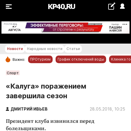
+18...+19 °С
РЕКЛАМА
Новости
Народные новости
Статьи
ПРОтуризм
График отключений воды
Клиника г
Важно:
РУБРИКИ
Спорт
Обнинск
«Калуга» поражением
Новости компаний
завершила сезон
Статьи
Народные новости
ДМИТРИЙ ИВЬЕВ
28.05.2018, 10:25
Авто и транспорт
Президент клуба извинился перед
Благоустройство
болельщиками.