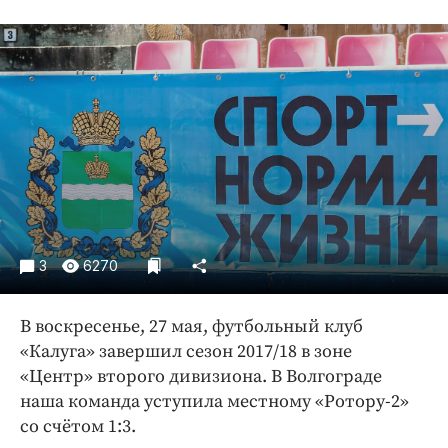
Криминал
Культура
Недвижимость и ЖКХ
Образование
Общество
Погода
Праздники
Происшествия
Спорт
3
6270
Экономика и бизнес
ПРОЕКТЫ
В воскресенье, 27 мая, футбольный клуб
«Калуга» завершил сезон 2017/18 в зоне
Блоги
«Центр» второго дивизиона. В Волгограде
Издания
наша команда уступила местному «Ротору-2»
Медиаперсона
со счётом 1:3.