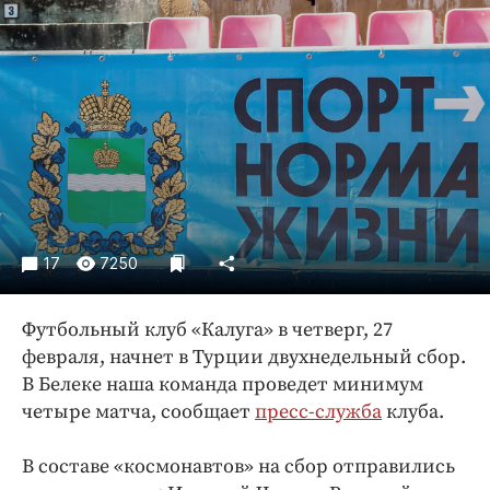
Криминал
Культура
Недвижимость и ЖКХ
Образование
Общество
Погода
Праздники
Происшествия
17
7250
Спорт
Экономика и бизнес
Футбольный клуб «Калуга» в четверг, 27
ПРОЕКТЫ
февраля, начнет в Турции двухнедельный сбор.
В Белеке наша команда проведет минимум
Блоги
четыре матча, сообщает
пресс-служба
клуба.
Издания
Медиаперсона
В составе «космонавтов» на сбор отправились