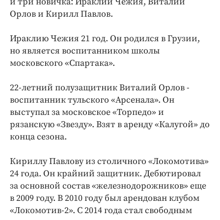
и три новичка: Ираклий Чежия, Виталий
Интересное чтиво
Орлов и Кирилл Павлов.
Клиника года
Бренд года
Ираклию Чежия 21 год. Он родился в Грузии,
Работодатель года
но является воспитанником школы
московского «Спартака».
22-летний полузащитник Виталий Орлов -
воспитанник тульского «Арсенала». Он
выступал за московское «Торпедо» и
рязанскую «Звезду». Взят в аренду «Калугой» до
конца сезона.
Кириллу Павлову из столичного «Локомотива»
24 года. Он крайний защитник. Дебютировал
за основной состав «железнодорожников» еще
в 2009 году. В 2010 году был арендован клубом
«Локомотив-2». С 2014 года стал свободным