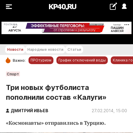
+20...+21 °С
РЕКЛАМА
Новости
Народные новости
Статьи
ПРОтуризм
График отключений воды
Клиника г
Важно:
РУБРИКИ
Спорт
Обнинск
Три новых футболиста
Новости компаний
пополнили состав «Калуги»
Статьи
Народные новости
ДМИТРИЙ ИВЬЕВ
27.02.2014, 15:00
Авто и транспорт
«Космонавты» отправились в Турцию.
Благоустройство