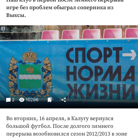
Криминал
игре без проблем обыграл соперника из
Культура
Выксы.
Недвижимость и ЖКХ
Образование
Общество
Погода
Праздники
Происшествия
Спорт
Экономика и бизнес
ПРОЕКТЫ
2
10296
Блоги
Во вторник, 16 апреля, в Калугу вернулся
Издания
большой футбол. После долгого зимнего
Медиаперсона
перерыва возобновился сезон 2012/2013 в зоне