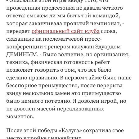
- Опасались этой игры ввиду того, что
проведенная предсезонка не давала четкого
ответа: сможем ли мы быть той командой,
которая заканчивала прошлый чемпионат, -
передает
официальный сайт клуба
слова,
сказанные на послематчевой пресс-
конференции тренером калужан Эдуардом
ДЕМИНЫМ. - Было волнение, но организация,
техника, физическая готовность ребят
позволяет говорить о том, что все было
сделано правильно. В первом тайме было наше
бесспорное преимущество, после перерыва
ввиду нескольких замен это преимущество
было немного потеряно. Я доволен игрой, но
не доволен массой нереализованных
моментов.
После этой победы «Калуга» сохранила свое
место в тройке сильнейших.