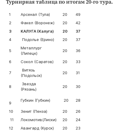
Турнирная таблица по итогам 20-го тура.
1
Арсенал (Тула)
20
4
9
2
Факел (Воронеж)
20
42
3
КАЛУГА (Калуга)
20
3
7
4
Подолье (Ерино)
20
37
Металлург
5
20
36
(Липецк)
6
Сокол (Саратов)
20
3
3
Витязь
7
20
31
(По
дольск
)
Звезда
8
20
30
(Рязань)
Губкин (Губкин)
20
28
9
10
Зенит (Пенза)
20
2
6
11
Локомотив(Лиски)
20
2
4
12
Авангард (Курск)
20
2
3