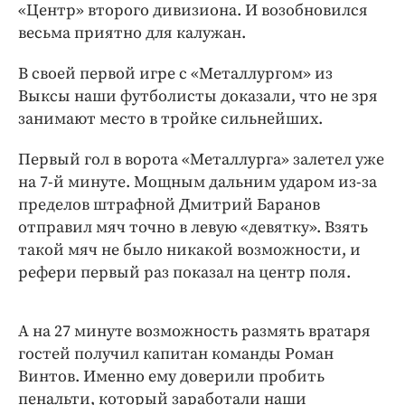
Интересное чтиво
«Центр» второго дивизиона. И возобновился
весьма приятно для калужан.
Клиника года
Бренд года
В своей первой игре с «Металлургом» из
Работодатель года
Выксы наши футболисты доказали, что не зря
занимают место в тройке сильнейших.
Первый гол в ворота «Металлурга» залетел уже
на 7-й минуте. Мощным дальним ударом из-за
пределов штрафной Дмитрий Баранов
отправил мяч точно в левую «девятку». Взять
такой мяч не было никакой возможности, и
рефери первый раз показал на центр поля.
А на 27 минуте возможность размять вратаря
гостей получил капитан команды Роман
Винтов. Именно ему доверили пробить
пенальти, который заработали наши