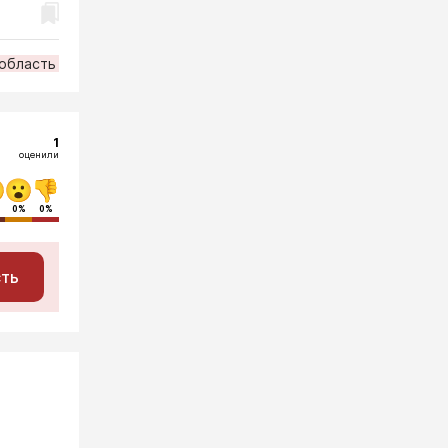
 область
1
оценили
0%
0%
сть