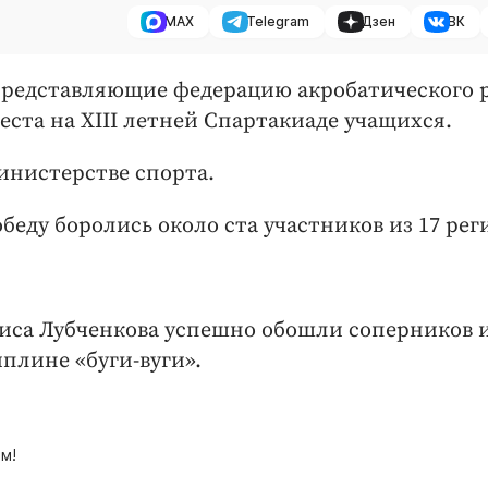
MAX
Telegram
Дзен
ВК
представляющие федерацию акробатического р
еста на XIII летней Спартакиаде учащихся.
инистерстве спорта.
беду боролись около ста участников из 17 рег
иса Лубченкова успешно обошли соперников 
плине «буги-вуги».
м!