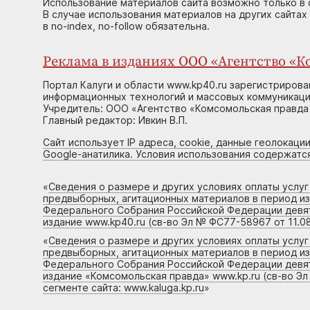
Использование материалов сайта возможно только в 
В случае использования материалов на других сайтах
в no-index, no-follow обязательна.
Реклама в изданиях ООО «Агентство «Ко
Портал Калуги и области www.kp40.ru зарегистрирова
информационных технологий и массовых коммуникаций
Учредитель: ООО «Агентство «Комсомольская правда 
Главный редактор: Ивкин В.П.
Сайт использует IP адреса, cookie, данные геолокации
Google-анатилика. Условия использования содержатс
«
Сведения о размере и других условиях оплаты услу
предвыборных, агитационных материалов в период и
Федерального Собрания Российской Федерации девято
издание www.kp40.ru (св-во Эл № ФС77-58967 от 11.08
«
Сведения о размере и других условиях оплаты услу
предвыборных, агитационных материалов в период и
Федерального Собрания Российской Федерации девято
издание «Комсомольская правда» www.kp.ru (св-во Эл
сегменте сайта: www.kaluga.kp.ru
»