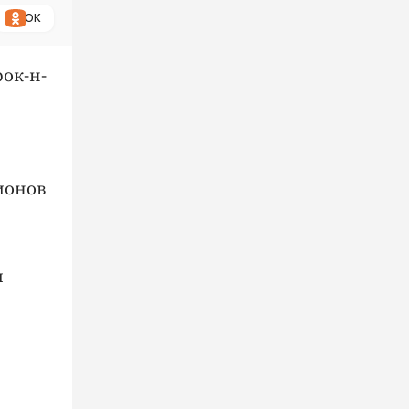
ОК
ок-н-
ионов
и