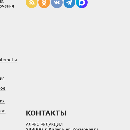
и.
лючения
ternet и
ния
вое
ния
вое
КОНТАКТЫ
АДРЕС РЕДАКЦИИ
248000, г. Калуга, ул. Космонавта