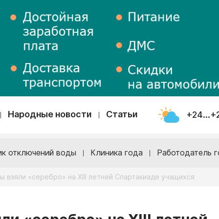
Народные новости
Статьи
+24...+
ик отключений воды
Клиника года
Работодатель г
 взяли «серебро» на XIII летней Спартакиаде учащихся