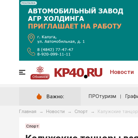
РЕКЛАМА
Новости
Обнинск
ПРОтуризм
Граф
Важно:
Главная
Новости
Спорт
Калужские танцоры
→
→
→
Спорт