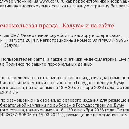
случае упоминания www.kp40.ru как первоисточника информаци
 активная индексируемая ссылка на главную страницу без зак
мсомольская правда - Калуга» и на сайте
н как СМИ Федеральной службой по надзору в сфере связи,
 11 августа 2014 г. Регистрационный номер: Эл №ФС77-58967
– Калуга»
 Пользователей сайта, а также счетчики Яндекс.Метрика, Livein
я в Политике по защите персональных данных.
г по размещению на страницах сетевого издания для размеще
збирательной кампании по выборам в Государственную Думу
го созыва, назначенных на 18 – 20 сентября 2026 года. Сете
.2014г.)
»
г по размещению на страницах сетевого издания для размеще
збирательной кампании по выборам в Государственную Думу
го созыва, назначенных на 18 – 20 сентября 2026 года. Сете
 № ФС77-80505 от 15.03.2021г.), размещение на региональном