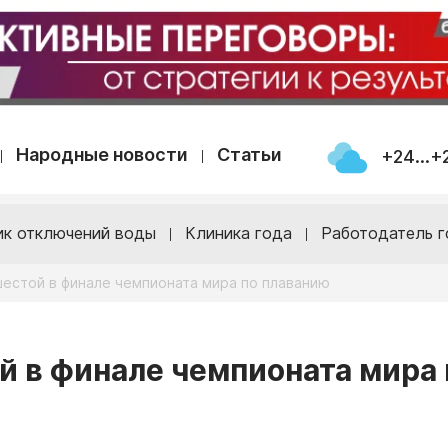
Народные новости
Статьи
+24...+
ик отключений воды
Клиника года
Работодатель г
шестой в финале чемпионата мира по плаванию
й в финале чемпионата мира 