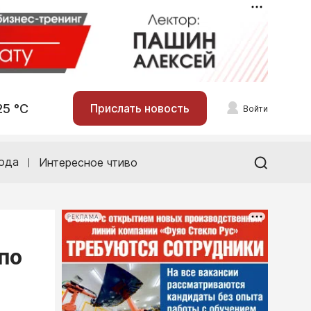
25 °С
Прислать новость
Войти
ода
Интересное чтиво
РЕКЛАМА
по