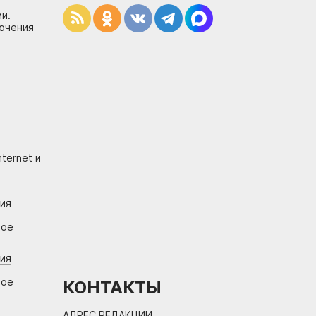
и.
лючения
ternet и
ния
вое
ния
вое
КОНТАКТЫ
АДРЕС РЕДАКЦИИ