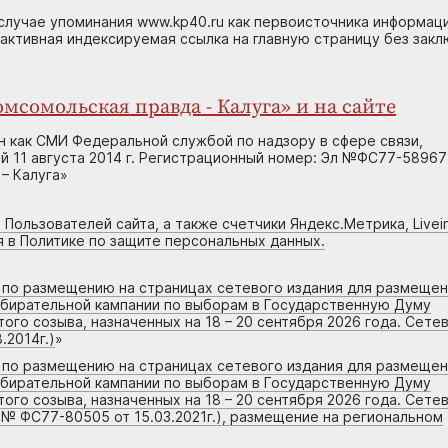
случае упоминания www.kp40.ru как первоисточника информаци
 активная индексируемая ссылка на главную страницу без зак
мсомольская правда - Калуга» и на сайте
н как СМИ Федеральной службой по надзору в сфере связи,
 11 августа 2014 г. Регистрационный номер: Эл №ФС77-58967
– Калуга»
 Пользователей сайта, а также счетчики Яндекс.Метрика, Livein
я в Политике по защите персональных данных.
г по размещению на страницах сетевого издания для размеще
збирательной кампании по выборам в Государственную Думу
го созыва, назначенных на 18 – 20 сентября 2026 года. Сете
.2014г.)
»
г по размещению на страницах сетевого издания для размеще
збирательной кампании по выборам в Государственную Думу
го созыва, назначенных на 18 – 20 сентября 2026 года. Сете
 № ФС77-80505 от 15.03.2021г.), размещение на региональном