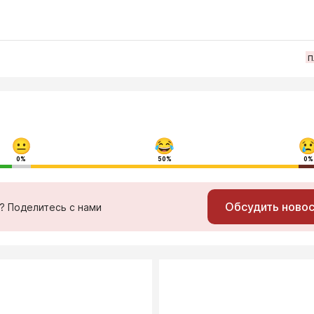
п
0%
50%
0%
Обсудить ново
ь? Поделитесь с нами