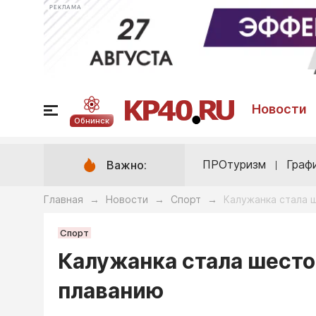
РЕКЛАМА
Новости
Обнинск
ПРОтуризм
Граф
Важно:
Главная
Новости
Спорт
Калужанка стала 
→
→
→
Спорт
Калужанка стала шесто
плаванию