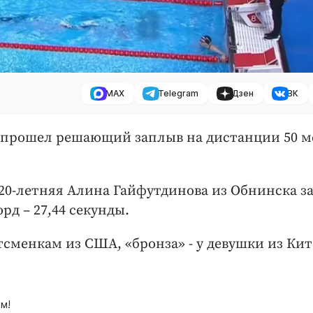
MAX
Telegram
Дзен
ВК
я, прошел решающий заплыв на дистанции 50 м
0-летняя Алина Гайфутдинова из Обнинска з
рд – 27,44 секунды.
тсменкам из США, «бронза» - у девушки из Кит
м!