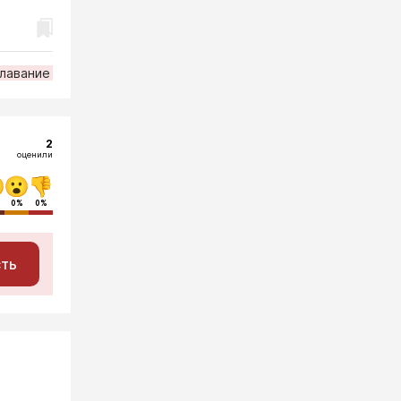
лавание
2
оценили
0%
0%
сть