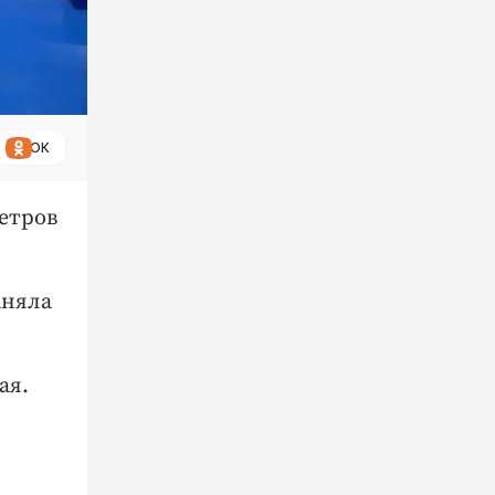
ОК
етров
аняла
ая.