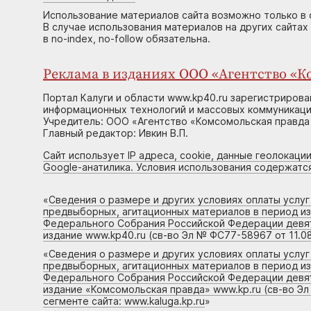
Использование материалов сайта возможно только в 
В случае использования материалов на других сайтах
в no-index, no-follow обязательна.
Реклама в изданиях ООО «Агентство «Ко
Портал Калуги и области www.kp40.ru зарегистрирова
информационных технологий и массовых коммуникаций
Учредитель: ООО «Агентство «Комсомольская правда 
Главный редактор: Ивкин В.П.
Сайт использует IP адреса, cookie, данные геолокации
Google-анатилика. Условия использования содержатс
«
Сведения о размере и других условиях оплаты услу
предвыборных, агитационных материалов в период и
Федерального Собрания Российской Федерации девято
издание www.kp40.ru (св-во Эл № ФС77-58967 от 11.08
«
Сведения о размере и других условиях оплаты услу
предвыборных, агитационных материалов в период и
Федерального Собрания Российской Федерации девято
издание «Комсомольская правда» www.kp.ru (св-во Эл
сегменте сайта: www.kaluga.kp.ru
»