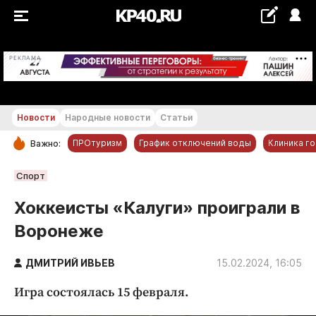
+19...+20 °С
РЕКЛАМА
Новости
Народные новости
Статьи
ПРОтуризм
График отключений воды
Клиника г
Важно:
РУБРИКИ
Спорт
Обнинск
Хоккеисты «Калуги» проиграли в
Новости компаний
Воронеже
Статьи
Народные новости
ДМИТРИЙ ИВЬЕВ
15.02.2024, 16:05
Авто и транспорт
Игра состоялась 15 февраля.
Благоустройство