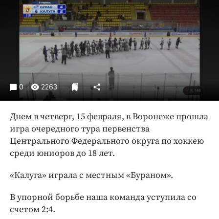
Криминал
Культура
Недвижимость и ЖКХ
Образование
Общество
Погода
0
2263
Праздники
Происшествия
Днем в четверг, 15 февраля, в Воронеже прошла
Спорт
игра очередного тура первенства
Экономика и бизнес
Центрального Федерального округа по хоккею
среди юниоров до 18 лет.
ПРОЕКТЫ
«Калуга» играла с местным «Бураном».
Блоги
Издания
В упорной борьбе наша команда уступила со
Медиаперсона
счетом 2:4.