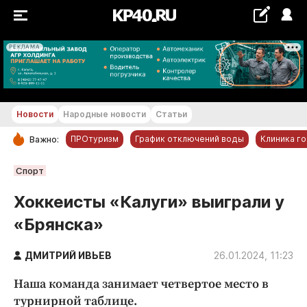
РЕКЛАМА
+18...+19 °С
Новости
Народные новости
Статьи
ПРОтуризм
График отключений воды
Клиника г
Важно:
РУБРИКИ
Спорт
Обнинск
Хоккеисты «Калуги» выиграли у
Новости компаний
«Брянска»
Статьи
Народные новости
ДМИТРИЙ ИВЬЕВ
26.01.2024, 11:23
Авто и транспорт
Наша команда занимает четвертое место в
Благоустройство
турнирной таблице.