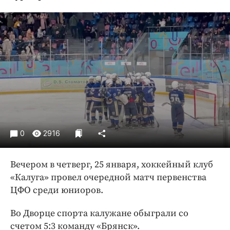
Криминал
Культура
Недвижимость и ЖКХ
Образование
Общество
Погода
Праздники
Происшествия
Спорт
0
2916
Экономика и бизнес
Вечером в четверг, 25 января, хоккейный клуб
ПРОЕКТЫ
«Калуга» провел очередной матч первенства
Блоги
ЦФО среди юниоров.
Издания
Во Дворце спорта калужане обыграли со
Медиаперсона
счетом 5:3 команду «Брянск».