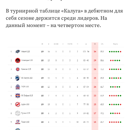
Интересное чтиво
Клиника года
В турнирной таблице «Калуга» в дебютном для
себя сезоне держится среди лидеров. На
Бренд года
данный момент – на четвертом месте.
Работодатель года