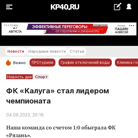
+18...+19 °С
РЕКЛАМА
Новости
Народные новости
Статьи
ПРОтуризм
График отключений воды
Клиника г
Важно:
РУБРИКИ
Новость дня
Спорт
Обнинск
ФК «Калуга» стал лидером
Новости компаний
чемпионата
Статьи
Народные новости
04.09.2023, 20:16
Авто и транспорт
Наша команда со счетом 1:0 обыграла ФК
Благоустройство
«Рязань».