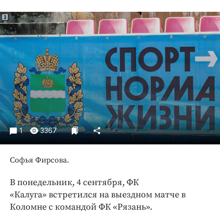
Криминал
Культура
Недвижимость и ЖКХ
Образование
Общество
Погода
Праздники
Происшествия
Спорт
1
3367
Экономика и бизнес
ПРОЕКТЫ
Софья Фирсова.
Блоги
В понедельник, 4 сентября, ФК
Издания
«Калуга» встретился на выездном матче в
Коломне с командой ФК «Рязань».
Медиаперсона