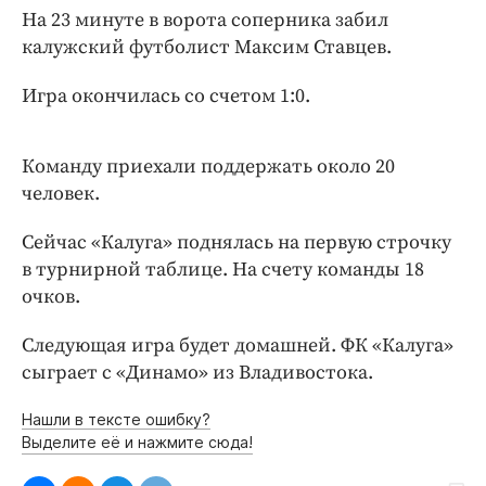
Интересное чтиво
На 23 минуте в ворота соперника забил
Клиника года
калужский футболист Максим Ставцев.
Бренд года
Игра окончилась со счетом 1:0.
Работодатель года
Команду приехали поддержать около 20
человек.
Сейчас «Калуга» поднялась на первую строчку
в турнирной таблице. На счету команды 18
очков.
Следующая игра будет домашней. ФК «Калуга»
сыграет с «Динамо» из Владивостока.
Нашли в тексте ошибку?
Выделите её и нажмите сюда!