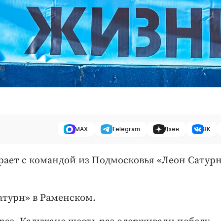
MAX
Telegram
Дзен
ВК
ыграет с командой из Подмосковья «Леон Сатурн
Сатурн» в Раменском.