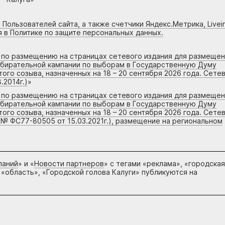
 Пользователей сайта, а также счетчики Яндекс.Метрика, Livein
я в Политике по защите персональных данных.
г по размещению на страницах сетевого издания для размеще
збирательной кампании по выборам в Государственную Думу
го созыва, назначенных на 18 – 20 сентября 2026 года. Сете
.2014г.)
»
г по размещению на страницах сетевого издания для размеще
збирательной кампании по выборам в Государственную Думу
го созыва, назначенных на 18 – 20 сентября 2026 года. Сете
 № ФС77-80505 от 15.03.2021г.), размещение на региональном
паний
» и «
Новости партнеров
» с тегами «реклама», «городская
 «область», «Городской голова Калуги» публикуются на