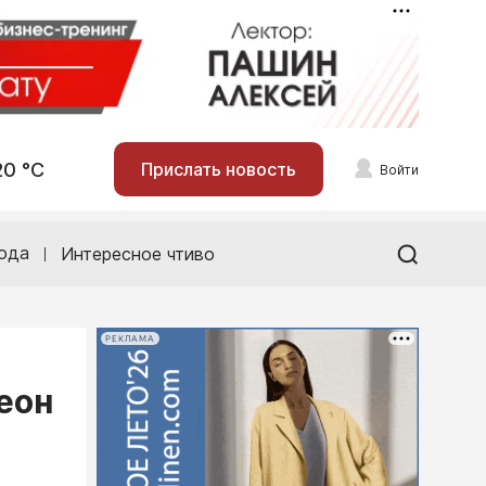
20 °С
Прислать новость
Войти
ода
Интересное чтиво
РЕКЛАМА
еон