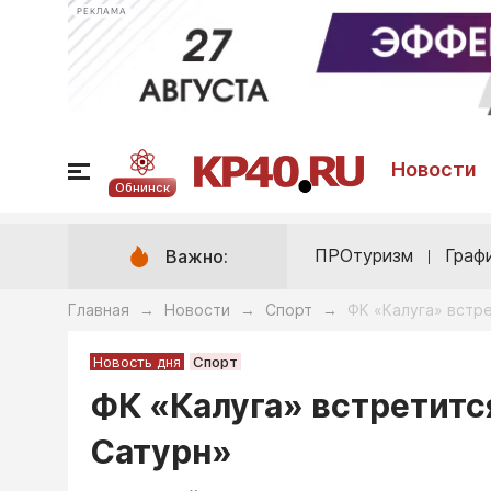
РЕКЛАМА
Новости
Обнинск
ПРОтуризм
Граф
Важно:
Главная
Новости
Спорт
ФК «Калуга» встр
→
→
→
Новость дня
Спорт
ФК «Калуга» встретитс
Сатурн»