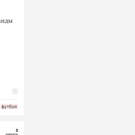
анды
футбол
3
оценили