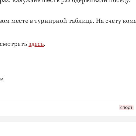
 раз. Калужане шесть раз одерживали победу.
вом месте в турнирной таблице. На счету ком
осмотреть
здесь
.
м!
спорт