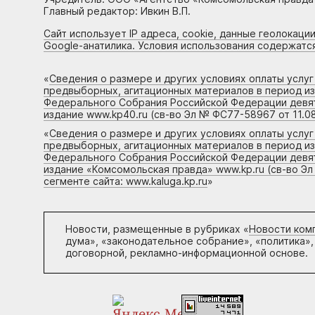
Главный редактор: Ивкин В.П.
Сайт использует IP адреса, cookie, данные геолокации
Google-анатилика. Условия использования содержатс
«
Сведения о размере и других условиях оплаты услу
предвыборных, агитационных материалов в период и
Федерального Собрания Российской Федерации девято
издание www.kp40.ru (св-во Эл № ФС77-58967 от 11.08
«
Сведения о размере и других условиях оплаты услу
предвыборных, агитационных материалов в период и
Федерального Собрания Российской Федерации девято
издание «Комсомольская правда» www.kp.ru (св-во Эл
сегменте сайта: www.kaluga.kp.ru
»
Новости, размещенные в рубриках «
Новости ком
дума», «законодательное собрание», «политика»,
договорной, рекламно-информационной основе.