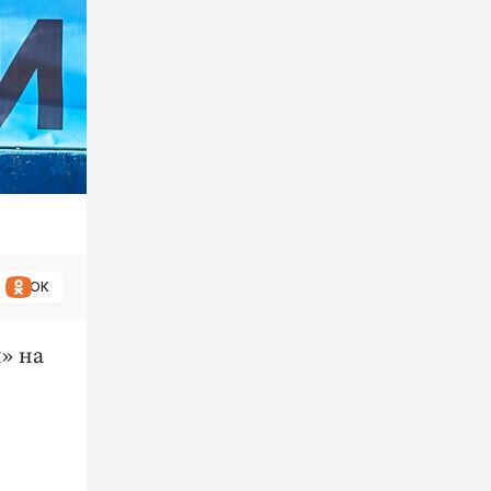
ОК
» на