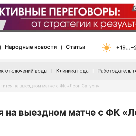
Народные новости
Статьи
+19...+
ик отключений воды
Клиника года
Работодатель г
етится на выездном матче с ФК «Леон Сатурн»
я на выездном матче с ФК «Л