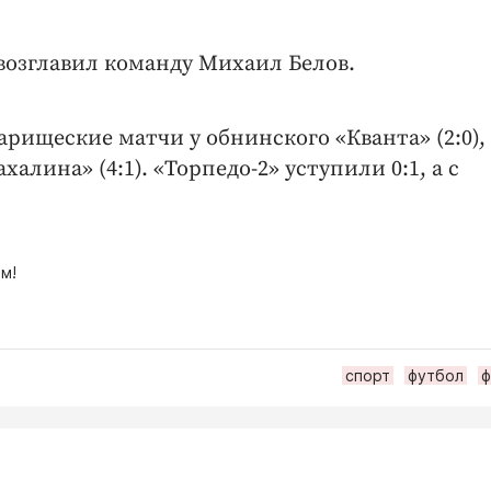
озглавил команду Михаил Белов.
рищеские матчи у обнинского «Кванта» (2:0),
халина» (4:1). «Торпедо-2» уступили 0:1, а с
м!
спорт
футбол
ф