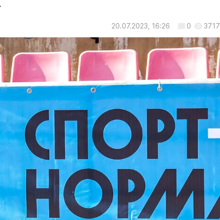
.
20.07.2023, 16:26
0
3717