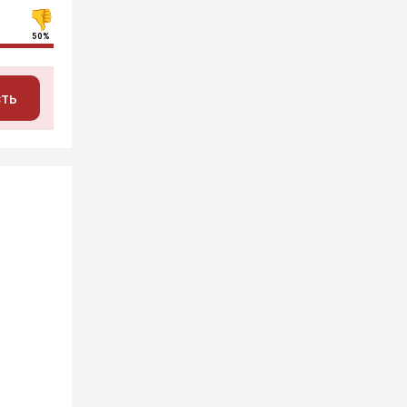
50%
сть