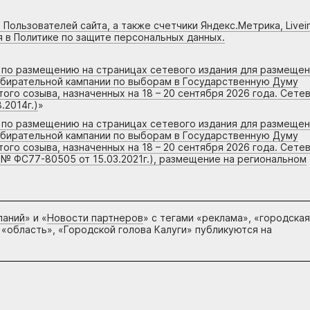
 Пользователей сайта, а также счетчики Яндекс.Метрика, Livein
я в Политике по защите персональных данных.
г по размещению на страницах сетевого издания для размеще
збирательной кампании по выборам в Государственную Думу
го созыва, назначенных на 18 – 20 сентября 2026 года. Сете
.2014г.)
»
г по размещению на страницах сетевого издания для размеще
збирательной кампании по выборам в Государственную Думу
го созыва, назначенных на 18 – 20 сентября 2026 года. Сете
 № ФС77-80505 от 15.03.2021г.), размещение на региональном
паний
» и «
Новости партнеров
» с тегами «реклама», «городская
 «область», «Городской голова Калуги» публикуются на