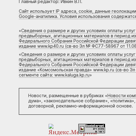
Главный редактор: Ивкин В.П.
Сайт использует IP адреса, cookie, данные геолокации
Google-анатилика. Условия использования содержатс
«
Сведения о размере и других условиях оплаты услу
предвыборных, агитационных материалов в период и
Федерального Собрания Российской Федерации девято
издание www.kp40.ru (св-во Эл № ФС77-58967 от 11.08
«
Сведения о размере и других условиях оплаты услу
предвыборных, агитационных материалов в период и
Федерального Собрания Российской Федерации девято
издание «Комсомольская правда» www.kp.ru (св-во Эл
сегменте сайта: www.kaluga.kp.ru
»
Новости, размещенные в рубриках «
Новости ком
дума», «законодательное собрание», «политика»,
договорной, рекламно-информационной основе.