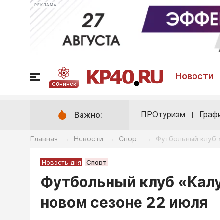
РЕКЛАМА
Новости
Обнинск
ПРОтуризм
Граф
Важно:
Главная
Новости
Спорт
Футбольный клуб 
→
→
→
Новость дня
Спорт
Футбольный клуб «Калу
новом сезоне 22 июля