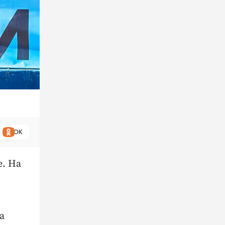
ОК
е. На
а