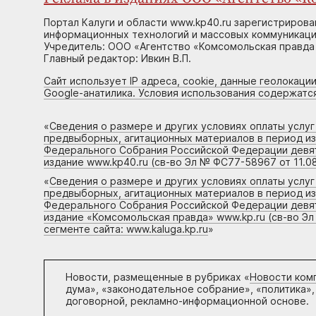
Портал Калуги и области www.kp40.ru зарегистрирова
информационных технологий и массовых коммуникаций
Учредитель: ООО «Агентство «Комсомольская правда 
Главный редактор: Ивкин В.П.
Сайт использует IP адреса, cookie, данные геолокации
Google-анатилика. Условия использования содержатс
«
Сведения о размере и других условиях оплаты услу
предвыборных, агитационных материалов в период и
Федерального Собрания Российской Федерации девято
издание www.kp40.ru (св-во Эл № ФС77-58967 от 11.08
«
Сведения о размере и других условиях оплаты услу
предвыборных, агитационных материалов в период и
Федерального Собрания Российской Федерации девято
издание «Комсомольская правда» www.kp.ru (св-во Эл
сегменте сайта: www.kaluga.kp.ru
»
Новости, размещенные в рубриках «
Новости ком
дума», «законодательное собрание», «политика»,
договорной, рекламно-информационной основе.