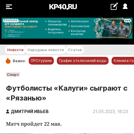
РЕКЛАМА
+21...+22 °С
Новости
Народные новости
Статьи
ПРОтуризм
График отключений воды
Клиника г
Важно:
РУБРИКИ
Спорт
Обнинск
Футболисты «Калуги» сыграют с
Новости компаний
«Рязанью»
Статьи
Народные новости
ДМИТРИЙ ИВЬЕВ
21.05.2023, 16:23
Авто и транспорт
Матч пройдет 22 мая.
Благоустройство