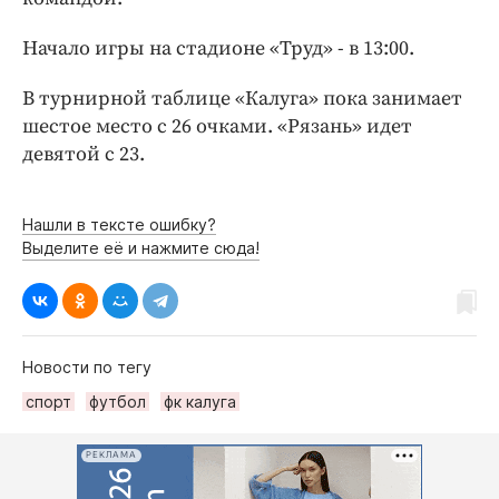
Интересное чтиво
Клиника года
Начало игры на стадионе «Труд» - в 13:00.
Бренд года
В турнирной таблице «Калуга» пока занимает
Работодатель года
шестое место с 26 очками. «Рязань» идет
девятой с 23.
Нашли в тексте ошибку?
Выделите её и нажмите сюда!
Новости по тегу
спорт
футбол
фк калуга
РЕКЛАМА