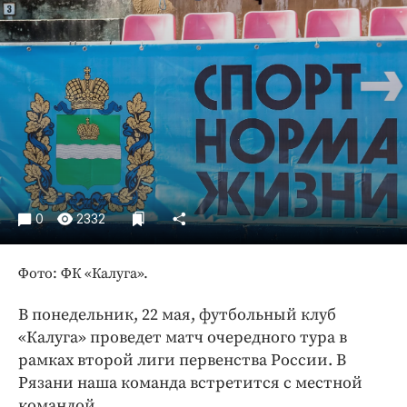
Криминал
Культура
Недвижимость и ЖКХ
Образование
Общество
Погода
Праздники
Происшествия
0
2332
Спорт
Экономика и бизнес
Фото: ФК «Калуга».
ПРОЕКТЫ
В понедельник, 22 мая, футбольный клуб
Блоги
«Калуга» проведет матч очередного тура в
Издания
рамках второй лиги первенства России. В
Рязани наша команда встретится с местной
Медиаперсона
командой.