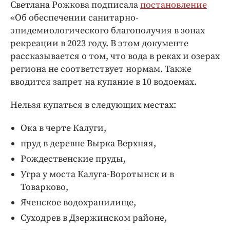
Интересное чтиво
Светлана Рожкова подписала
постановление
«Об обеспечении санитарно-
Клиника года
эпидемиологического благополучия в зонах
Бренд года
рекреации в 2023 году. В этом документе
Работодатель года
рассказывается о том, что вода в реках и озерах
региона не соответствует нормам. Также
вводится запрет на купание в 10 водоемах.
Нельзя купаться в следующих местах:
Ока в черте Калуги,
пруд в деревне Вырка Верхняя,
Рождественские пруды,
Угра у моста Калуга-Воротынск и в
Товарково,
Яченское водохранилище,
Суходрев в Дзержинском районе,