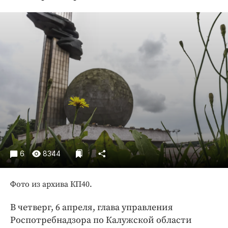
Криминал
Культура
Недвижимость и ЖКХ
Образование
Общество
Погода
Праздники
Происшествия
Спорт
Экономика и бизнес
6
8344
ПРОЕКТЫ
Фото из архива КП40.
Блоги
Издания
В четверг, 6 апреля, глава управления
Медиаперсона
Роспотребнадзора по Калужской области