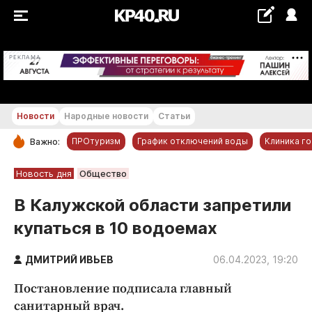
+21...+22 °С
РЕКЛАМА
Новости
Народные новости
Статьи
ПРОтуризм
График отключений воды
Клиника г
Важно:
РУБРИКИ
Новость дня
Общество
Обнинск
В Калужской области запретили
Новости компаний
купаться в 10 водоемах
Статьи
Народные новости
ДМИТРИЙ ИВЬЕВ
06.04.2023, 19:20
Авто и транспорт
Постановление подписала главный
Благоустройство
санитарный врач.