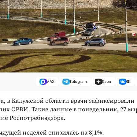
MAX
Telegram
Дзен
ВК
та, в Калужской области врачи зафиксировали
вших ОРВИ. Такие данные в понедельник, 27 ма
ие Роспотребнадзора.
ыдущей неделей снизилась на 8,1%.