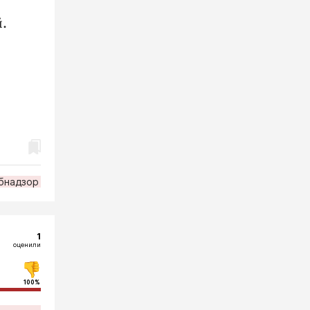
.
бнадзор
1
оценили
100%