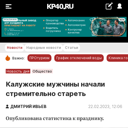
РЕКЛАМА
+21...+22 °С
Новости
Народные новости
Статьи
ПРОтуризм
График отключений воды
Клиника г
Важно:
РУБРИКИ
Новость дня
Общество
Обнинск
Калужские мужчины начали
Новости компаний
стремительно стареть
Статьи
Народные новости
ДМИТРИЙ ИВЬЕВ
22.02.2023, 12:06
Авто и транспорт
Опубликована статистика к празднику.
Благоустройство