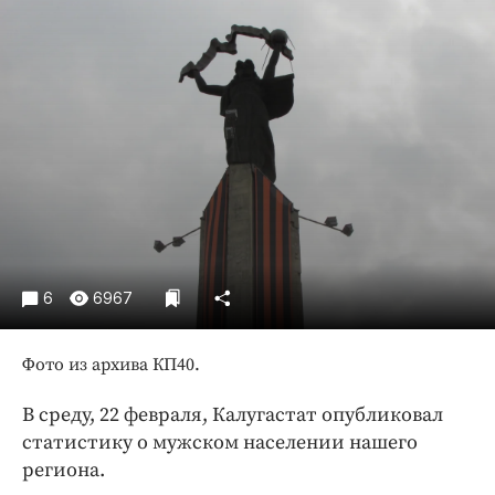
Криминал
Культура
Недвижимость и ЖКХ
Образование
Общество
Погода
Праздники
Происшествия
Спорт
6
6967
Экономика и бизнес
ПРОЕКТЫ
Фото из архива КП40.
Блоги
В среду, 22 февраля, Калугастат опубликовал
Издания
статистику о мужском населении нашего
Медиаперсона
региона.