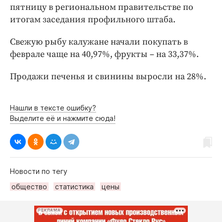
Интересное чтиво
пятницу в региональном правительстве по
Клиника года
итогам заседания профильного штаба.
Бренд года
Свежую рыбу калужане начали покупать в
Работодатель года
феврале чаще на 40,97%, фрукты – на 33,37%.
Продажи печенья и свинины выросли на 28%.
Нашли в тексте ошибку?
Выделите её и нажмите сюда!
Новости по тегу
общество
статистика
цены
РЕКЛАМА