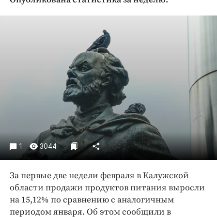
Криминал
Культура
Недвижимость и ЖКХ
Образование
Общество
Погода
Праздники
Происшествия
Спорт
Экономика и бизнес
1
3044
ПРОЕКТЫ
За первые две недели февраля в Калужской
Блоги
области продажи продуктов питания выросли
Издания
на 15,12% по сравнению с аналогичным
Медиаперсона
периодом января. Об этом сообщили в