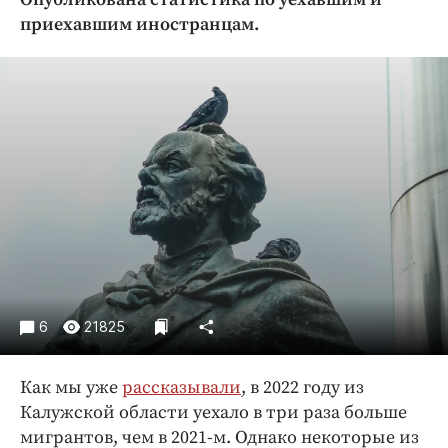
Криминал
приехавшим иностранцам.
Культура
Недвижимость и ЖКХ
Образование
Общество
Погода
Праздники
Происшествия
Спорт
Экономика и бизнес
ПРОЕКТЫ
6
21825
Блоги
Как мы уже
рассказывали
, в 2022 году из
Издания
Калужской области уехало в три раза больше
Медиаперсона
мигрантов, чем в 2021-м. Однако некоторые из