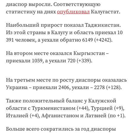
Интересное чтиво
диаспор выросли. Соответствующую
Клиника года
статистику на днях
опубликовал
Калугастат.
Бренд года
Наибольший прирост показал Таджикистан.
Работодатель года
Из этой страны в Калугу и область приехал 10
391 человек, а уехали обратно 6149 (+4242).
На втором месте оказался Кыргызстан –
приехали 1059, а уехали 720 (+339).
На третьем месте по росту диаспоры оказалась
Украина – приехали 2406, уехали – 2278 (+128).
Также положительный баланс у Калужской
области с Туркменистаном (+44), Турцией (+9),
Италией (+4), Афганистаном и Латвией (по +1).
Больше всего сократились за год диаспоры