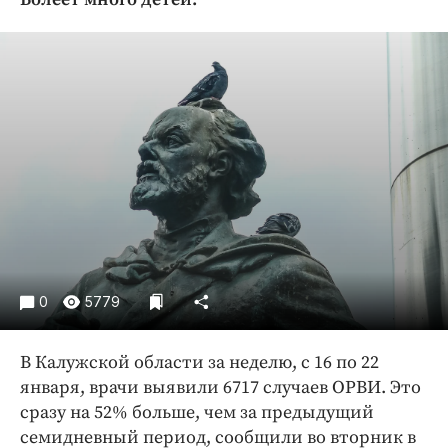
Криминал
Культура
Недвижимость и ЖКХ
Образование
Общество
Погода
Праздники
Происшествия
Спорт
Экономика и бизнес
0
5779
ПРОЕКТЫ
В Калужской области за неделю, с 16 по 22
Блоги
января, врачи выявили 6717 случаев ОРВИ. Это
Издания
сразу на 52% больше, чем за предыдущий
Медиаперсона
семидневный период, сообщили во вторник в