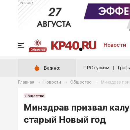
РЕКЛАМА
Новости
Обнинск
ПРОтуризм
Граф
Важно:
Главная
Новости
Общество
Минздрав при
→
→
→
Общество
Минздрав призвал калу
старый Новый год