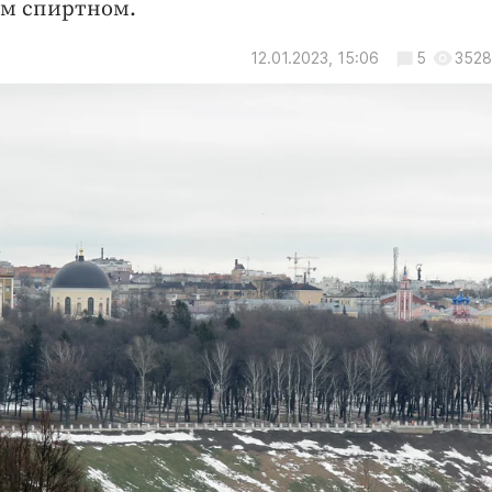
ом спиртном.
12.01.2023, 15:06
5
3528