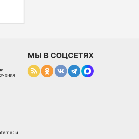
МЫ В СОЦСЕТЯХ
и.
лючения
ternet и