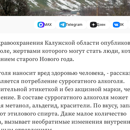
MAX
Telegram
Дзен
ВК
 здравоохранения Калужской области опублико
оле, жертвами которого могут стать люди, ко
ием старого Нового года.
оля наносит вред здоровью человека, - расска
вляется потребление суррогатного алкоголя.
ительной этикеткой и без акцизной марки, ч
ение. В составе суррогатного алкоголя может
 метанол, альдегид, красители. По вкусу, зап
от этилового спирта. Даже малое количество
ка, вызывает необратимые изменения внутрен