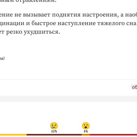
льным отравлениям.
ение не вызывает поднятия настроения, а нао
рдинации и быстрое наступление тяжелого сна
т резко ухудшиться.
м!
о
22%
0%