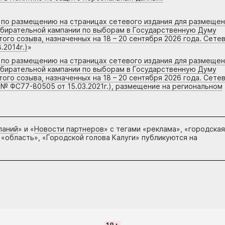
г по размещению на страницах сетевого издания для размеще
збирательной кампании по выборам в Государственную Думу
го созыва, назначенных на 18 – 20 сентября 2026 года. Сете
.2014г.)
»
г по размещению на страницах сетевого издания для размеще
збирательной кампании по выборам в Государственную Думу
го созыва, назначенных на 18 – 20 сентября 2026 года. Сете
 № ФС77-80505 от 15.03.2021г.), размещение на региональном
паний
» и «
Новости партнеров
» с тегами «реклама», «городская
 «область», «Городской голова Калуги» публикуются на