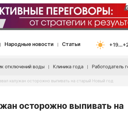
Народные новости
Статьи
+19...+
ик отключений воды
Клиника года
Работодатель г
звал калужан осторожно выпивать на старый Новый год
жан осторожно выпивать на