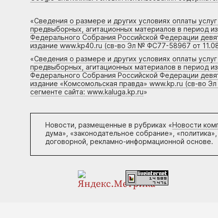
«
Сведения о размере и других условиях оплаты услу
предвыборных, агитационных материалов в период и
Федерального Собрания Российской Федерации девято
издание www.kp40.ru (св-во Эл № ФС77-58967 от 11.08
«
Сведения о размере и других условиях оплаты услу
предвыборных, агитационных материалов в период и
Федерального Собрания Российской Федерации девято
издание «Комсомольская правда» www.kp.ru (св-во Эл
сегменте сайта: www.kaluga.kp.ru
»
Новости, размещенные в рубриках «
Новости ком
дума», «законодательное собрание», «политика»,
договорной, рекламно-информационной основе.