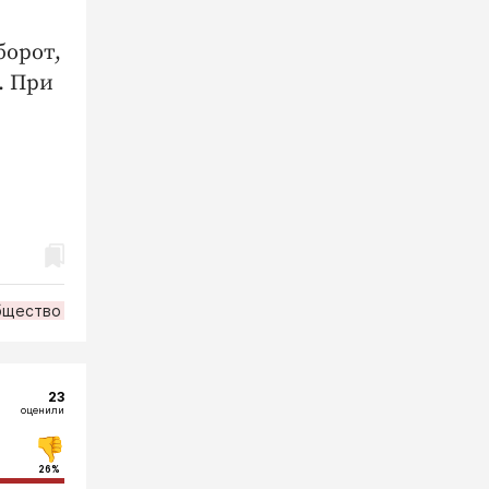
борот,
. При
бщество
23
оценили
26%