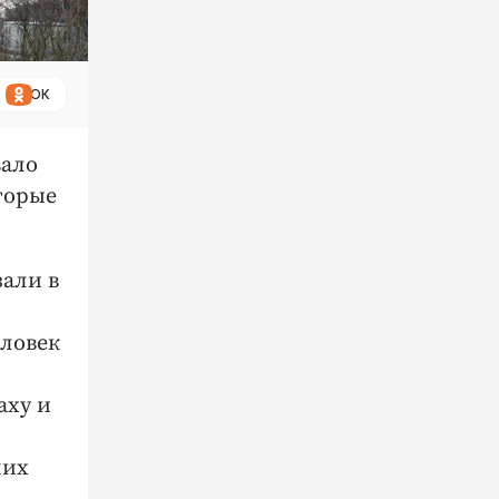
ОК
вало
торые
зали в
еловек
аху и
них