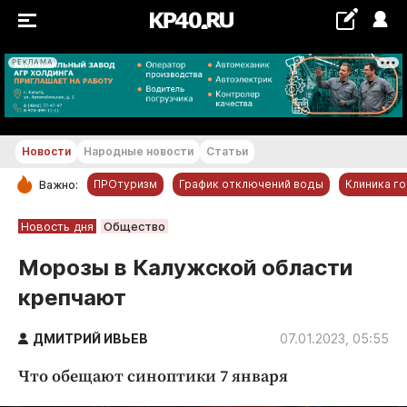
РЕКЛАМА
+14...+15 °С
Новости
Народные новости
Статьи
ПРОтуризм
График отключений воды
Клиника г
Важно:
РУБРИКИ
Новость дня
Общество
Обнинск
Морозы в Калужской области
Новости компаний
крепчают
Статьи
Народные новости
ДМИТРИЙ ИВЬЕВ
07.01.2023, 05:55
Авто и транспорт
Что обещают синоптики 7 января
Благоустройство