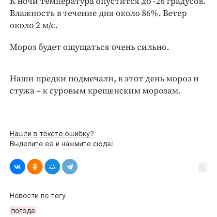
К ночи температура опустится до -26 градусов.
Интересное чтиво
Влажность в течение дня около 86%. Ветер
Клиника года
около 2 м/с.
Бренд года
Работодатель года
Мороз будет ощущаться очень сильно.
Наши предки подмечали, в этот день мороз и
стужа – к суровым крещенским морозам.
Нашли в тексте ошибку?
Выделите её и нажмите сюда!
Новости по тегу
погода