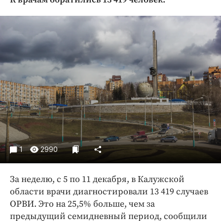
Криминал
Культура
Недвижимость и ЖКХ
Образование
Общество
Погода
Праздники
Происшествия
Спорт
Экономика и бизнес
1
2990
ПРОЕКТЫ
За неделю, с 5 по 11 декабря, в Калужской
Блоги
области врачи диагностировали 13 419 случаев
Издания
ОРВИ. Это на 25,5% больше, чем за
Медиаперсона
предыдущий семидневный период, сообщили