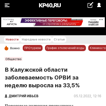
+20...+21 °С
РЕКЛАМА
Новости
Народные новости
Статьи
ПРОтуризм
График отключений воды
Клиника г
Важно:
РУБРИКИ
Общество
Обнинск
В Калужской области
Новости компаний
заболеваемость ОРВИ за
Статьи
неделю выросла на 33,5%
Народные новости
Авто и транспорт
ДМИТРИЙ ИВЬЕВ
05.12.2022, 12:16
Благоустройство
Пороговые значения превышены.