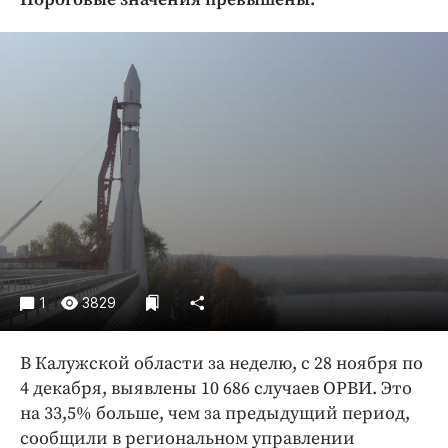
Криминал
Культура
Недвижимость и ЖКХ
Образование
Общество
Погода
Праздники
Происшествия
Спорт
Экономика и бизнес
1
3829
ПРОЕКТЫ
В Калужской области за неделю, с 28 ноября по
Блоги
4 декабря, выявлены 10 686 случаев ОРВИ. Это
Издания
на 33,5% больше, чем за предыдущий период,
Медиаперсона
сообщили в региональном управлении