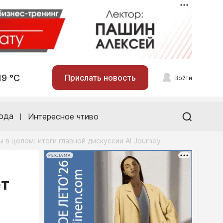
19 °С
Прислать новость
Войти
ода
Интересное чтиво
 в целом: итоги главной дискуссии AI Journey
РЕКЛАМА
ет