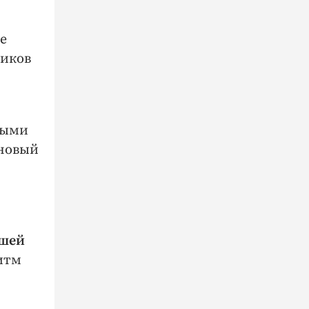
л
е
чиков
ными
 новый
сшей
ритм