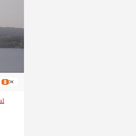
ОК
al