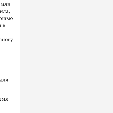
0 млн
ила,
мощью
 в
снову
 для
ремя