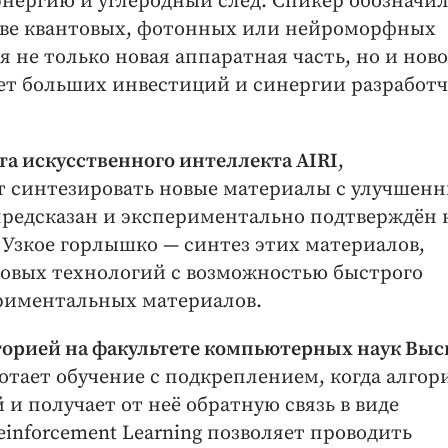
энергию и углеродный след. Спикер обозначи
нове квантовых, фотонных или нейроморфных
 не только новая аппаратная часть, но и ново
ет больших инвестиций и синергии разработ
а искусственного интеллекта AIRI
,
т синтезировать новые материалы с улучшен
 предсказан и экспериментально подтверждён
 Узкое горлышко — синтез этих материалов,
овых технологий с возможностью быстрого
риментальных материалов.
торией на факультете компьютерных наук Вы
ботает обучение с подкреплением, когда алго
 и получает от неё обратную связь в виде
inforcement Learning позволяет проводить