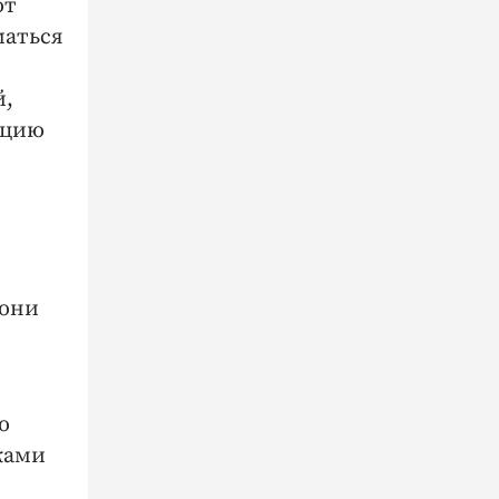
от
маться
й,
нцию
 они
о
ками