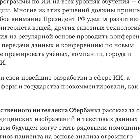
рограммы по ИИ на всех уровнях обучения — 
ции. Многие из этих решений должны прини
обое внимание Президент РФ уделил развитию
нтернета вещей, других сквозных технологи
л на регулярной основе проводить конфере
 передачи данных и конференцию по новым
 премировать учёных, компании, города и
ИИ.
и свои новейшие разработки в сфере ИИ, а
сферы и государства прокомментировали, как
сственного интеллекта Сбербанк
а рассказала о
едицинских изображений и текстовых данных 
йшем будущем могут стать рядовыми помощни
гноз пациента на основе анализа огромного