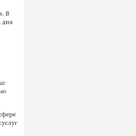
м. В
 дня
аг
тво
сфере
суслуг