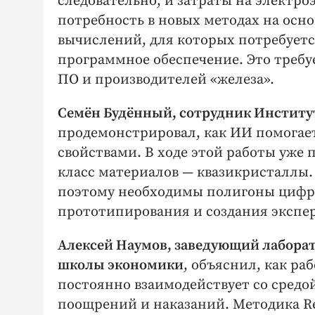
следовательно, и затраты на электро
потребность в новых методах на ос
вычислений, для которых потребуется
программное обеспечение. Это требу
ПО и производителей «железа».
Семён Будённый, сотрудник Институт
продемонстрировал, как ИИ помогае
свойствами. В ходе этой работы уже
класс материалов — квазикристаллы.
поэтому необходимы полигоны цифр
прототипирования и создания экспе
Алексей Наумов, заведующий лабора
школы экономики
, объяснил, как ра
постоянно взаимодействует со средой
поощрений и наказаний. Методика Re