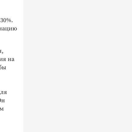
-30%.
инацию
н,
ия на
бы
для
Он
ым