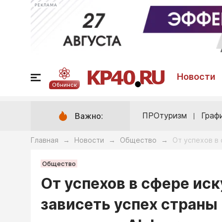
РЕКЛАМА
Новости
Обнинск
ПРОтуризм
Граф
Важно:
Главная
Новости
Общество
От успехов в 
→
→
→
Общество
От успехов в сфере ис
зависеть успех страны 