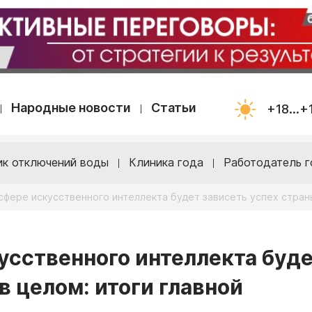
Народные новости
Статьи
+18...+
ик отключений воды
Клиника года
Работодатель г
сфере искусственного интеллекта будет зависеть успех страны
кусственного интеллекта буд
в целом: итоги главной