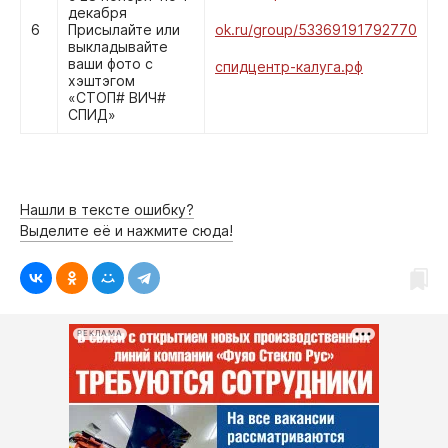
декабря
6
Присылайте или
ok.ru/group/53369191792770
выкладывайте
ваши фото с
спидцентр-калуга.рф
хэштэгом
«СТОП# ВИЧ#
СПИД»
Нашли в тексте ошибку?
Выделите её и нажмите сюда!
РЕКЛАМА