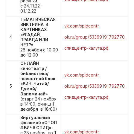
рисунки)
с 24.11.22 –
01.12.22
ТЕМАТИЧЕСКАЯ
ВИКТРИНА В
vk.com/spidcentr
КАРТИНКАХ
«УГАДАЙ,
4
ok.ru/group/53369191792770
ПРАВДА ИЛИ
НЕТ?»
спидцентр-калуга.рф
28 ноября с 10.00
до 12.00
ОНЛАЙН
кинотеатр /
библиотека/
vk.com/spidcentr
новостной блок
«ВИЧ: Читай/
5
ok.ru/group/53369191792770
Думай/
Запоминай»
спидцентр-калуга.рф
(старт 24 ноября
в 14:00, финиш 1
декабря в 18:00)
Виртуальный
флэшмоб «СТОП
# ВИЧ# СПИД»
vk.com/spidcentr
с 28 ноября по 1