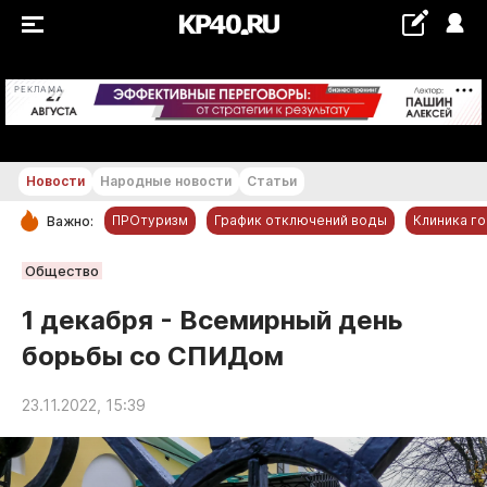
+23...+24 °С
РЕКЛАМА
Новости
Народные новости
Статьи
ПРОтуризм
График отключений воды
Клиника г
Важно:
РУБРИКИ
Общество
Обнинск
1 декабря - Всемирный день
Новости компаний
борьбы со СПИДом
Статьи
Народные новости
23.11.2022, 15:39
Авто и транспорт
Благоустройство