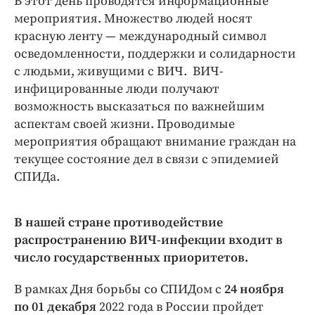
В этот день проводятся информационные
Интересное чтиво
мероприятия. Множество людей носят
Клиника года
красную ленту — международный символ
Бренд года
осведомленности, поддержки и солидарности
Работодатель года
с людьми, живущими с ВИЧ. ВИЧ-
инфицированные люди получают
возможность высказаться по важнейшим
аспектам своей жизни. Проводимые
мероприятия обращают внимание граждан на
текущее состояние дел в связи с эпидемией
СПИДа.
В нашей стране противодействие
распространению ВИЧ-инфекции входит в
число государственных приоритетов.
В рамках Дня борьбы со СПИДом с
24 ноября
по 01 декабря
2022 года в России пройдет