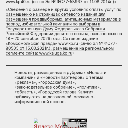
www.kp40.ru (св-во Эл № ФС77-58967 от 11.08.2014г.)
»
«
Сведения о размере и других условиях оплаты услуг по
размещению на страницах сетевого издания для
размещения предвыборных, агитационных материалов в
период избирательной кампании по выборам в
Государственную Думу Федерального Собрания
Российской Федерации девятого созыва, назначенных на
18 – 20 сентября 2026 года. Сетевое издание
«Комсомольская правда» www.kp.ru (св-во Эл № ФС77-
80505 от 15.03.2021г.), размещение на региональном
сегменте сайта: www.kaluga.kp.ru
»
Новости, размещенные в рубриках «
Новости
компаний
» и «
Новости партнеров
» с тегами
«реклама», «городская дума»,
«законодательное собрание», «политика»,
«область», «Городской голова Калуги»
публикуются на договорной, рекламно-
информационной основе.