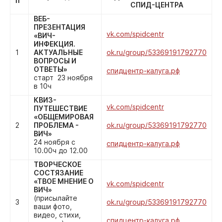
п
СПИД-ЦЕНТРА
ВЕБ-
ПРЕЗЕНТАЦИЯ
vk.com/spidcentr
«ВИЧ-
ИНФЕКЦИЯ.
1
АКТУАЛЬНЫЕ
ok.ru/group/53369191792770
ВОПРОСЫ И
ОТВЕТЫ»
спидцентр-калуга.рф
старт 23 ноября
в 10ч
КВИЗ-
vk.com/spidcentr
ПУТЕШЕСТВИЕ
«ОБЩЕМИРОВАЯ
2
ПРОБЛЕМА -
ok.ru/group/53369191792770
ВИЧ»
24 ноября с
спидцентр-калуга.рф
10.00ч до 12.00
ТВОРЧЕСКОЕ
СОСТЯЗАНИЕ
«ТВОЕ МНЕНИЕ О
vk.com/spidcentr
ВИЧ»
(присылайте
3
ok.ru/group/53369191792770
ваши фото,
видео, стихи,
спидцентр-калуга.рф