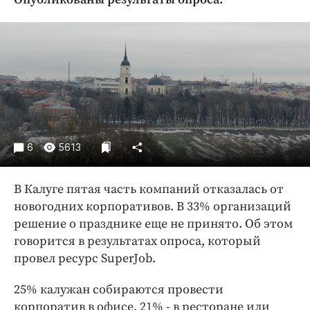
Криминал
Культура
Недвижимость и ЖКХ
Образование
Общество
Погода
Праздники
6
5613
Происшествия
Спорт
В Калуге пятая часть компаний отказалась от
Экономика и бизнес
новогодних корпоративов. В 33% организаций
решение о празднике еще не принято. Об этом
ПРОЕКТЫ
говорится в результатах опроса, который
Блоги
провел ресурс SuperJob.
Издания
25% калужан собираются провести
Медиаперсона
корпоратив в офисе. 21% - в ресторане или