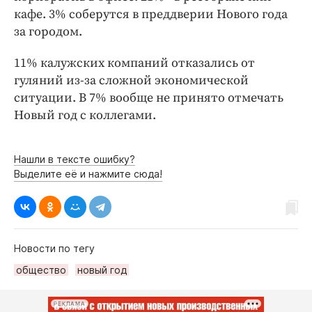
Интересное чтиво
кафе. 3% соберутся в преддверии Нового года
Клиника года
за городом.
Бренд года
11% калужских компаний отказались от
Работодатель года
гуляний из-за сложной экономической
ситуации. В 7% вообще не принято отмечать
Новый год с коллегами.
Нашли в тексте ошибку?
Выделите её и нажмите сюда!
Новости по тегу
общество
новый год
РЕКЛАМА