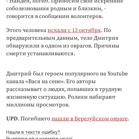
- Найден, погиб. Приносим свои искренние
Интересное чтиво
соболезнования родным и близким, -
Клиника года
говорится в сообщении волонтеров.
Бренд года
Работодатель года
Этого человека
искали с 13 октября
. По
предварительным данным, тело Дмитрия
обнаружили в одном из оврагов. Причины
смерти устанавливаются.
Дмитрий был героем популярного на Youtube
канала «Вася на сене». Его авторы
рассказывает о людях, попавших в трудную
жизненную ситуацию. Ролики набирают
миллионы просмотров.
UPD
. Погибшего
нашли в Березуйском овраге
.
Нашли в тексте ошибку?
Выделите её и нажмите сюда!