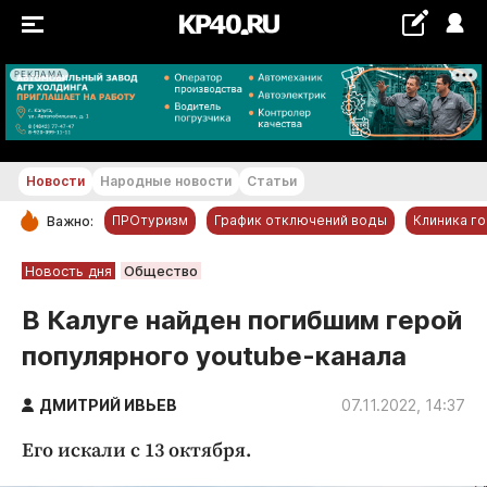
РЕКЛАМА
+25...+26 °С
Новости
Народные новости
Статьи
ПРОтуризм
График отключений воды
Клиника г
Важно:
РУБРИКИ
Новость дня
Общество
Обнинск
В Калуге найден погибшим герой
Новости компаний
популярного youtube-канала
Статьи
Народные новости
ДМИТРИЙ ИВЬЕВ
07.11.2022, 14:37
Авто и транспорт
Его искали с 13 октября.
Благоустройство