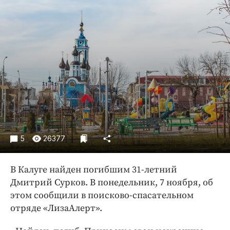
Криминал
Культура
Недвижимость и ЖКХ
Образование
Общество
Погода
Праздники
Происшествия
Спорт
5
26377
Экономика и бизнес
ПРОЕКТЫ
В Калуге найден погибшим 31-летний
Дмитрий Сурков. В понедельник, 7 ноября, об
Блоги
этом сообщили в поисково-спасательном
Издания
отряде «ЛизаАлерт».
Медиаперсона