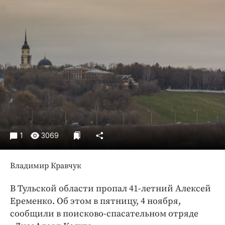
Криминал
Культура
Недвижимость и ЖКХ
Образование
Общество
Погода
Праздники
Происшествия
Спорт
1
3069
Экономика и бизнес
ПРОЕКТЫ
Владимир Кравчук
Блоги
В Тульской области пропал 41-летний Алексей
Издания
Еременко. Об этом в пятницу, 4 ноября,
Медиаперсона
сообщили в поисково-спасательном отряде