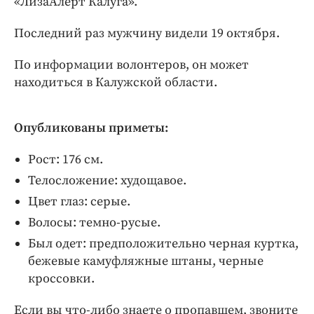
«ЛизаАлерт Калуга».
Интересное чтиво
Клиника года
Последний раз мужчину видели 19 октября.
Бренд года
По информации волонтеров, он может
Работодатель года
находиться в Калужской области.
Опубликованы приметы:
Рост: 176 см.
Телосложение: xудощавое.
Цвет глаз: серые.
Волосы: темно-русые.
Был одет: предположительно черная куртка,
бежевые камуфляжные штаны, черные
кроссовки.
Если вы что-либо знаете о пропавшем, звоните