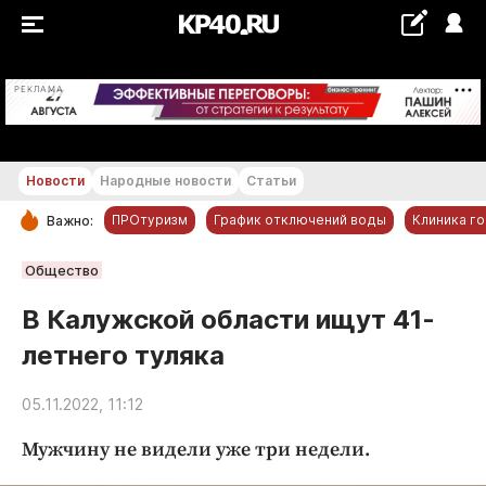
+22...+23 °С
РЕКЛАМА
Новости
Народные новости
Статьи
ПРОтуризм
График отключений воды
Клиника г
Важно:
РУБРИКИ
Общество
Обнинск
В Калужской области ищут 41-
Новости компаний
летнего туляка
Статьи
Народные новости
05.11.2022, 11:12
Авто и транспорт
Мужчину не видели уже три недели.
Благоустройство