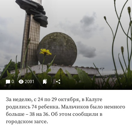
Криминал
Культура
Недвижимость и ЖКХ
Образование
Общество
Погода
Праздники
Происшествия
Спорт
0
2031
Экономика и бизнес
ПРОЕКТЫ
За неделю, с 24 по 29 октября, в Калуге
родились 74 ребенка. Мальчиков было немного
Блоги
больше – 38 на 36. Об этом сообщили в
Издания
городском загсе.
Медиаперсона