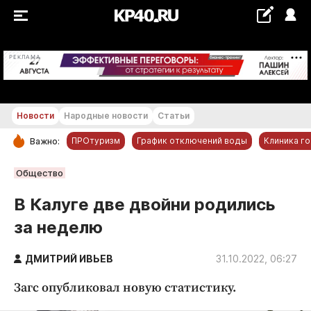
+23...+24 °С
РЕКЛАМА
Новости
Народные новости
Статьи
ПРОтуризм
График отключений воды
Клиника г
Важно:
РУБРИКИ
Общество
Обнинск
В Калуге две двойни родились
Новости компаний
за неделю
Статьи
Народные новости
ДМИТРИЙ ИВЬЕВ
31.10.2022, 06:27
Авто и транспорт
Загс опубликовал новую статистику.
Благоустройство