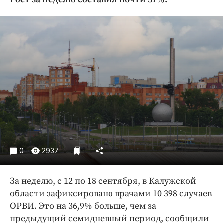
Криминал
Культура
Недвижимость и ЖКХ
Образование
Общество
Погода
Праздники
Происшествия
Спорт
Экономика и бизнес
0
2937
ПРОЕКТЫ
За неделю, с 12 по 18 сентября, в Калужской
Блоги
области зафиксировано врачами 10 398 случаев
Издания
ОРВИ. Это на 36,9% больше, чем за
Медиаперсона
предыдущий семидневный период, сообщили