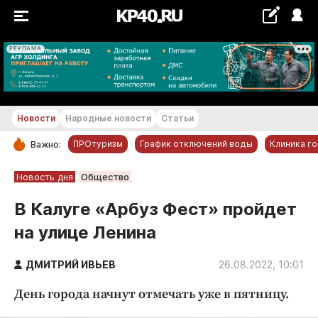
РЕКЛАМА
+18...+19 °С
Новости
Народные новости
Статьи
ПРОтуризм
График отключений воды
Клиника г
Важно:
РУБРИКИ
Новость дня
Общество
Обнинск
В Калуге «Арбуз Фест» пройдет
Новости компаний
на улице Ленина
Статьи
Народные новости
ДМИТРИЙ ИВЬЕВ
26.08.2022, 10:01
Авто и транспорт
День города начнут отмечать уже в пятницу.
Благоустройство