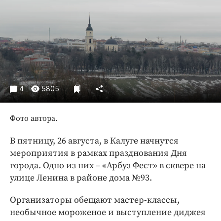
Криминал
Культура
Недвижимость и ЖКХ
Образование
Общество
Погода
4
5805
Праздники
Происшествия
Фото автора.
Спорт
Экономика и бизнес
В пятницу, 26 августа, в Калуге начнутся
мероприятия в рамках празднования Дня
ПРОЕКТЫ
города. Одно из них – «Арбуз Фест» в сквере на
улице Ленина в районе дома №93.
Блоги
Издания
Организаторы обещают мастер-классы,
Медиаперсона
необычное мороженое и выступление диджея