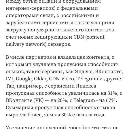
между сетью билайн и оборудованием
Интересное чтиво
интернет-сервисов) с федеральными
Клиника года
операторами связи, с российскими и
Бренд года
зарубежными сервисами, а также ускорили
Работодатель года
загрузку популярного тяжелого контента за
счет новых кеширующих и CDN (content
delivery network) серверов.
В числе партнеров и владельцев контента, с
которыми улучшена пропускная способность
стыков, такие сервисы, как Яндекс, ВКонтакте,
IVI, Google, Okko, CDN-Video, Telegram и другие.
Так, например, с сервисами Яндекса
пропускная способность увеличилась на 31%, с
ВКонтакте (VK) — на 20%, c Telegram - на 67%.
Суммарная пропускная способность стыков
выросла более, чем на 30% с начала года.
Увеличение пропускной способности стыков