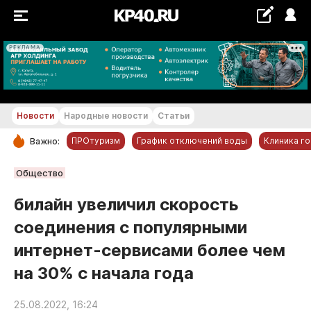
РЕКЛАМА
+27...+28 °С
Новости
Народные новости
Статьи
ПРОтуризм
График отключений воды
Клиника г
Важно:
РУБРИКИ
Общество
Обнинск
билайн увеличил скорость
Новости компаний
соединения с популярными
Статьи
интернет-сервисами более чем
Народные новости
на 30% с начала года
Авто и транспорт
Благоустройство
25.08.2022, 16:24