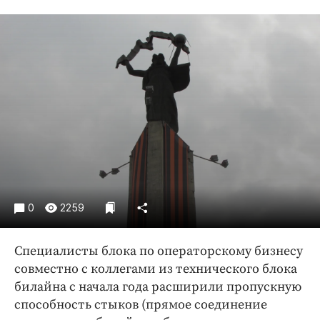
Криминал
Культура
Недвижимость и ЖКХ
Образование
Общество
Погода
Праздники
Происшествия
Спорт
Экономика и бизнес
0
2259
ПРОЕКТЫ
Специалисты блока по операторскому бизнесу
Блоги
совместно с коллегами из технического блока
Издания
билайна с начала года расширили пропускную
Медиаперсона
способность стыков (прямое соединение