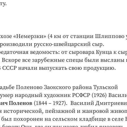
ту.
мхозе «Немерзки» (4 км от станции Шлиппово 
роизводили русско-швейцарский сыр.
даточная ведомость: от сыровара Кунца к сы
. Вскоре все зарубежные спецы были высланы 
 В СССР начали выпускать свою продукцию.
садьбе Поленово Заокского района Тульской
 умер народный художник РСФСР (1926) Васил
ич Поленов
(1844 – 1927). Василий Дмитриев
я исторической, пейзажной и жанровой живо
был похоронен на сельском кладбище в селе 