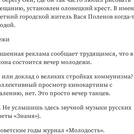
 берегу Оки, где он так часто любил рисовать
авещанию, установлен олонецкий крест. В име
тний городской житель Вася Поленов когда-
одой.
ежи
рашенная реклама сообщает трудящимся, что в
йона состоится вечер молодежи.
я или доклад о великих стройках коммунизма
коллективный просмотр кинокартины с
лению, нет. Это просто вечер танцев.
. Не услышишь здесь звучной музыки русских
зеты «Знамя»).
советские годы журнал «Молодость».