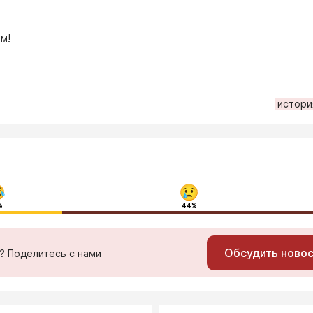
м!
истори
%
44%
Обсудить ново
ь? Поделитесь с нами