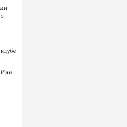
нии
то
 клубе
? Или