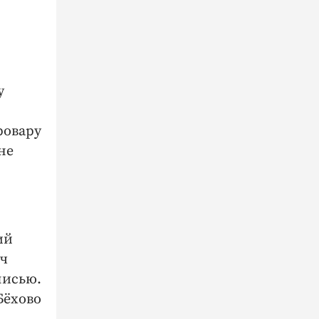
у
ровару
не
ий
ич
писью.
Бёхово