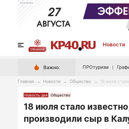
РЕКЛАМА
Новости
Обнинск
ПРОтуризм
Граф
Важно:
Главная
Новости
Общество
18 июля стал
→
→
→
Новость дня
Общество
18 июля стало известн
производили сыр в Кал