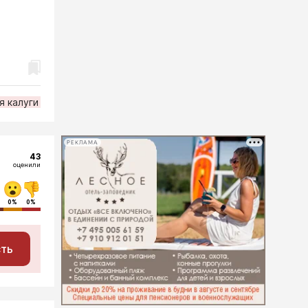
я калуги
РЕКЛАМА
43
оценили
0%
0%
сть