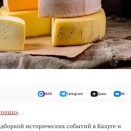
MAX
Telegram
Дзен
ВК
тории»
.
дборкой исторических событий в Калуге и