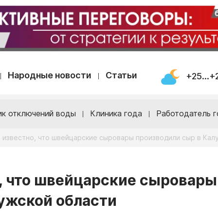
Народные новости
Статьи
+25...+
ик отключений воды
Клиника года
Работодатель г
о известно, что швейцарские сыровары производили сыр в Кал
о, что швейцарские сыровары
ужской области