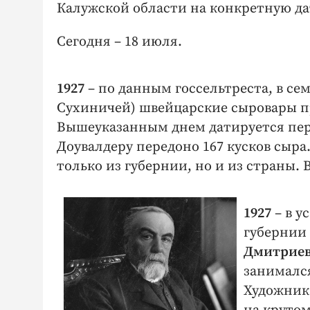
Калужской области на конкретную да
Сегодня – 18 июля.
1927
– по данным госсельтреста, в се
Сухиничей) швейцарские сыровары п
Вышеуказанным днем датируется пере
Доувалдеру передоно 167 кусков сыра
только из губернии, но и из страны.
1927
– в у
губернии
Дмитриев
занималс
Художник 