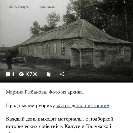
Криминал
Культура
Недвижимость и ЖКХ
Образование
Общество
Погода
Праздники
Происшествия
4
10708
Спорт
Экономика и бизнес
Марина Рыбакова. Фото из архива.
ПРОЕКТЫ
Продолжаем рубрику
«Этот день в истории»
.
Блоги
Издания
Каждый день выходят материалы, с подборкой
Медиаперсона
исторических событий в Калуге и Калужской