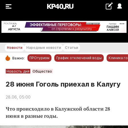
+22...+23 °С
РЕКЛАМА
Новости
Народные новости
Статьи
ПРОтуризм
График отключений воды
Клиника г
Важно:
РУБРИКИ
Новость дня
Общество
Обнинск
28 июня Гоголь приехал в Калугу
Новости компаний
28.06, 05:00
Статьи
Народные новости
Что происходило в Калужской области 28
Авто и транспорт
июня в разные годы.
Благоустройство