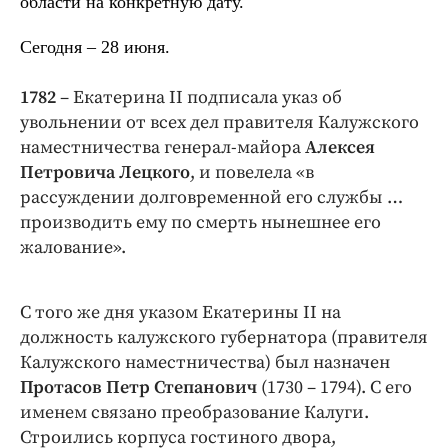
области на конкретную дату.
Интересное чтиво
Клиника года
Сегодня – 28 июня.
Бренд года
Работодатель года
1782
– Екатерина II подписала указ об
увольнении от всех дел правителя Калужского
наместничества генерал-майора
Алексея
Петровича Лецкого
, и повелела «в
рассуждении долговременной его службы …
производить ему по смерть нынешнее его
жалование».
С того же дня указом Екатерины II на
должность калужского губернатора (правителя
Калужского наместничества) был назначен
Протасов Петр Степанович
(1730 – 1794). С его
именем связано преобразование Калуги.
Строились корпуса гостиного двора,