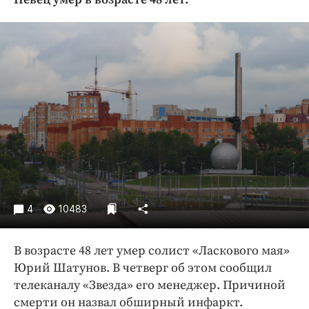
Криминал
Культура
Недвижимость и ЖКХ
Образование
Общество
Погода
Праздники
Происшествия
Спорт
Экономика и бизнес
4
10483
ПРОЕКТЫ
В возрасте 48 лет умер солист «Ласкового мая»
Блоги
Юрий Шатунов. В четверг об этом сообщил
Издания
телеканалу «Звезда» его менеджер. Причиной
Медиаперсона
смерти он назвал обширный инфаркт.