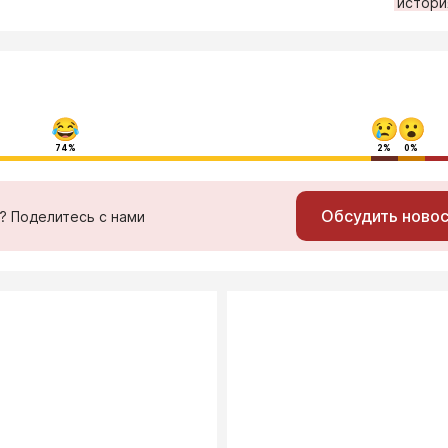
истори
74%
2%
0%
Обсудить ново
ь? Поделитесь с нами