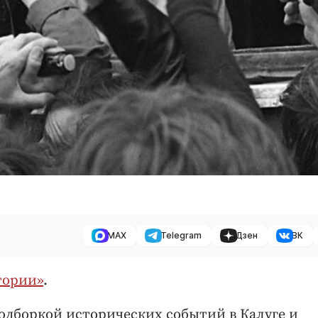
MAX
Telegram
Дзен
ВК
тории»
.
одборкой исторических событий в Калуге и