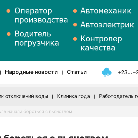
Народные новости
Статьи
+23...+
ик отключений воды
Клиника года
Работодатель г
уге начали бороться с пьянством