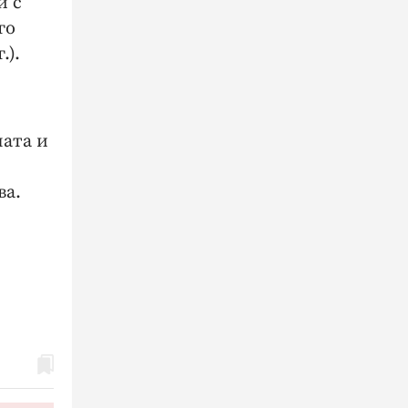
и с
го
.).
ната и
ва.