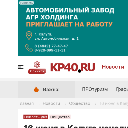
РЕКЛАМА
Новости
Обнинск
ПРОтуризм
Граф
Важно:
Главная
Новости
Общество
16 июня в Кал
→
→
→
Новость дня
Общество