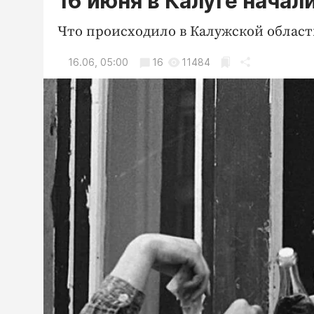
16 июня в Калуге начал
Что происходило в Калужской области
16.06, 05:00
16
11484