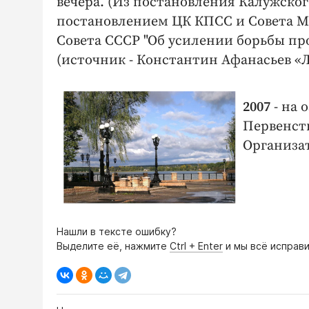
вечера. (Из постановления Калужско
постановлением ЦК КПСС и Совета М
Совета СССР "Об усилении борьбы прот
(источник - Константин Афанасьев «
2007
- на 
Первенств
Организа
Нашли в тексте ошибку?
Выделите её, нажмите
Ctrl + Enter
и мы всё исправи