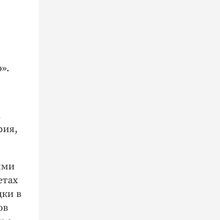
».
.
рия,
ыми
етах
дки в
ов