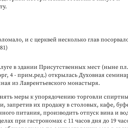
ту.
оломало, и с церквей несколько глав посорвало
81)
алуге в здании Присутственных мест (ныне пл
рг, 4 - прим.ред.) открылась Духовная семина
ная из Лаврентьевского монастыря.
нять меры к упорядочению торговли спиртн
, запретив их продажу в столовых, кафе, буф
ного питания, производить отпуск вина и во
лах при гастрономах с 11 часов дня до 19 час