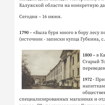
Калужской области на конкретную да
Сегодня – 16 июня.
1790
– «Была буря много в бору лесу п
(источник - записки купца Губкина, с.
1800 –
в К
Старый То
переведен
1972 -
При
напитками
обществен
специализированных магазинах и отде