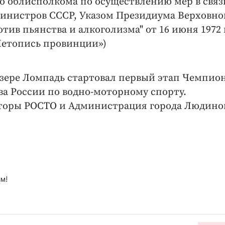
го облисполкома по осуществлению мер в связ
инистров СССР, Указом Президиума Верховно
ив пьянства и алкоголизма" от 16 июня 1972 г
Летопись провинции»)
озере Ломпадь стартовал первый этап Чемпио
а России по водно-моторному спорту.
торы РОСТО и Администрация города Людино
м!